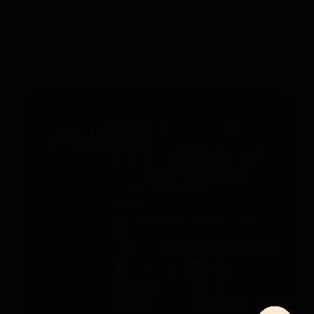
31/12/2026 a las 23:59.
Servicio gratuito 24/7 - 365 días
al año
Whatsapp
: +49 176 5781 0417
Email
: support@paj-gps.es
Contacto durante el horario de
oficina
De lunes a viernes, de 9:00 a
16:00
Teléfono
: +49 (0) 2292 39 499 59
Sobre PAJ
Ayuda
Sobre la
Contacto