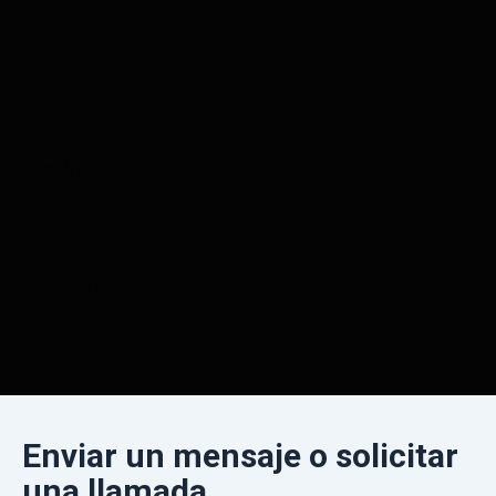
Manuales de instrucciones
Guías paso a paso para cada modelo.
Tu localizador ideal
Encuentra el localizador que mejor se adapta a tus
necesidades.
FAQ
Respuestas rápidas a tus preguntas frecuentes
Enviar un mensaje o solicitar
una llamada