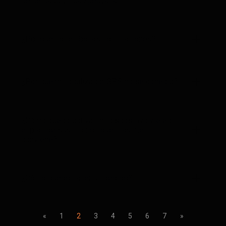
de cercado virtual/geovalla?
¿Por qué no recibo las notificaciones?
¿Por qué mi localizador GPS no se conecta?
¿Cómo puedo activar mi dispositivo y elegir
el plan de suscripción que más me
conviene?
¿Cómo puedo hacer un pedido?
«
1
2
3
4
5
6
7
»