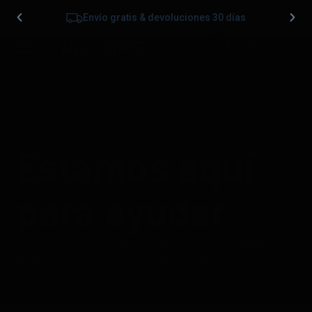
Envío gratis & devoluciones 30 días
0
Estamos aquí
para ayudar
Encuentra manuales de producto, preguntas frecuentes y
ayuda rápida, siempre disponibles cuando los necesites.