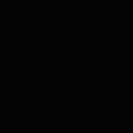
¿Qué es el Finder Portal?
¿Qué tipos de suscripción hay disponibles y
cuál es la más adecuada para mí?
¿Cómo obtengo acceso al FINDER Portal
después de la compra?
¿Es fácil de usar el portal? ¿Hay algún
manual o introducción?
¿Durante cuánto tiempo se guardan los
itinerarios en el portal FINDER?
¿Cómo selecciono un área para la función