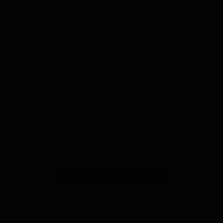
¡Obtén
un 10% de descuento
en
tu primera compra!
Suscríbete a nuestra newsletter y recibe un
descuento* en tu próxima compra.
Suscribirse a la newsletter
*Válido solo para rastreadores GPS. Limitado a un uso por
persona y hasta 4 dispositivos. No acumulable con otros
cupones. Accesorios excluidos. Oferta válida hasta el