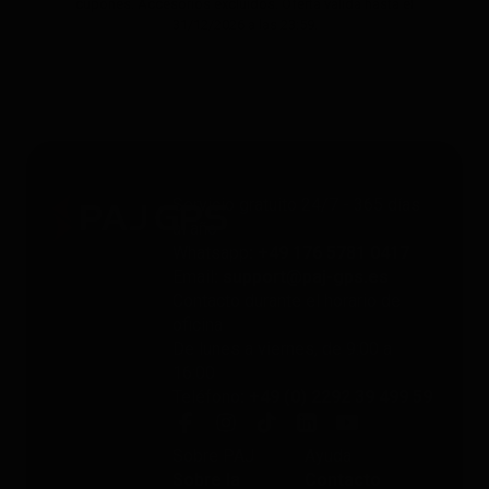
cupones. Accesorios excluidos. Oferta válida hasta el
31/12/2026 a las 23:59.
Servicio gratuito 24/7 - 365 días
al año
Whatsapp
: +49 176 5781 0417
Email
: support@paj-gps.es
Contacto durante el horario de
oficina
De lunes a viernes, de 9:00 a
16:00
Teléfono
: +49 (0) 2292 39 499 59
Sobre PAJ
Ayuda
Sobre la
Contacto