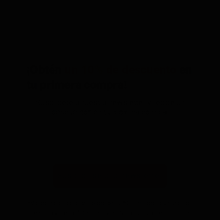
¡Obtén
un 10% de descuento
en
tu primera compra!
Suscríbete a nuestra newsletter y recibe un
descuento* en tu próxima compra.
Suscribirse a la newsletter
*Válido solo para rastreadores GPS. Limitado a un uso por
persona y hasta 4 dispositivos. No acumulable con otros