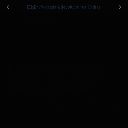
Envío gratis & devoluciones 30 días
0
Estamos aquí
para ayudar
Encuentra manuales de producto, preguntas frecuentes y
ayuda rápida, siempre disponibles cuando los necesites.