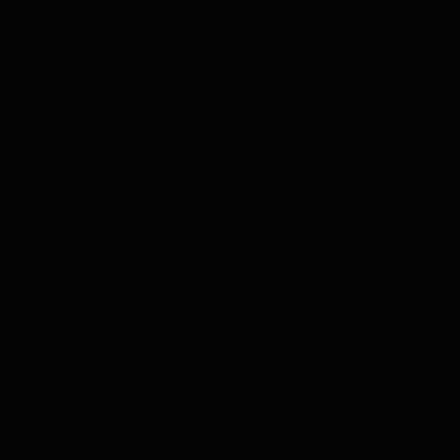
¿Qué es el Finder Portal?
¿Qué tipos de suscripción hay disponibles y
cuál es la más adecuada para mí?
¿Cómo obtengo acceso al FINDER Portal
después de la compra?
¿Es fácil de usar el portal? ¿Hay algún
manual o introducción?
¿Necesito una suscripción para usar mi
rastreador?
¿Puedo probar primero el FINDER Portal?