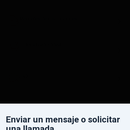
Manuales de instrucciones
Guías paso a paso para cada modelo.
Tu localizador ideal
Encuentra el localizador que mejor se adapta a tus
necesidades.
FAQ
Respuestas rápidas a tus preguntas frecuentes
Enviar un mensaje o solicitar
una llamada