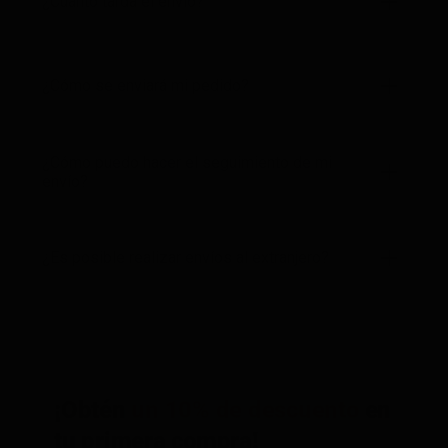
¿Cuánto tarda el envío?
¿Cómo se enviará mi pedido?
¿Cómo puedo hacer el seguimiento de mi
envío?
¿Es posible realizar envíos al extranjero?
¡Obtén
un 10% de descuento
en
tu primera compra!