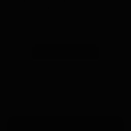
Suscríbete a nuestra newsletter y recibe un
descuento* en tu próxima compra.
Suscribirse a la newsletter
*Válido solo para rastreadores GPS. Limitado a un uso por
persona y hasta 4 dispositivos. No acumulable con otros
cupones. Accesorios excluidos. Oferta válida hasta el
31/12/2026 a las 23:59.