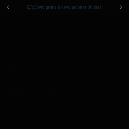
Envío gratis & devoluciones 30 días
0
Estamos aquí
para ayudar
Encuentra manuales de producto, preguntas frecuentes y
ayuda rápida, siempre disponibles cuando los necesites.