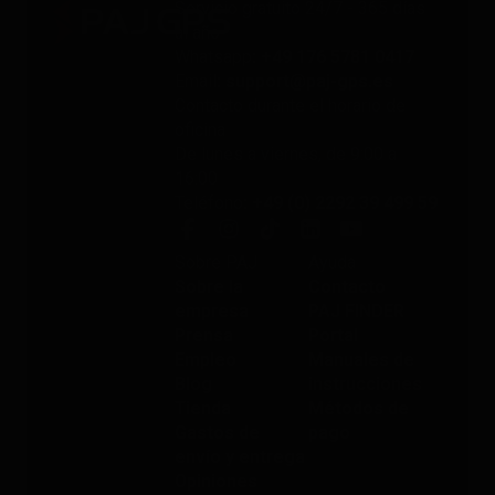
Servicio gratuito 24/7 - 365 días
al año
Whatsapp
: +49 176 5781 0417
Email
: support@paj-gps.es
Contacto durante el horario de
oficina
De lunes a viernes, de 9:00 a
16:00
Teléfono
: +49 (0) 2292 39 499 59
Sobre PAJ
Ayuda
Sobre la
Contacto
empresa
PAJ FINDER
Prensa
Portal
Empleo
Manuales de
Blog
instrucciones
Tienda
Métodos de
Gastos de
pago
envío y entrega
Opiniones