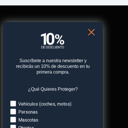
¡Contáctanos!
Nuestro equipo estará encantado de poder ayudarte.
+49 (0) 2292 39 499 59
support@paj-gps.es
Suscríbete a nuestra newsletter y
Chat WhatsApp 24/7
recibirás un 10% de descuento en tu
primera compra.
Horario de oficina:
Lunes – Viernes: 9:00 – 16:00
¿Qué Quieres Proteger?
Devices
Vehículos (coches, motos)
Personas
Mascotas
Objetos