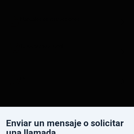
Manuales de instrucciones
Guías paso a paso para cada modelo.
Tu localizador ideal
Encuentra el localizador que mejor se adapta a tus
necesidades.
FAQ
Respuestas rápidas a tus preguntas frecuentes
Enviar un mensaje o solicitar
una llamada