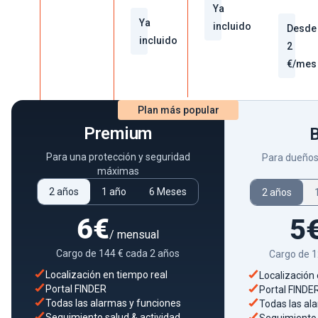
Ya
Ya
incluido
Desde
incluido
2
€/mes
Plan más popular
Premium
Para una protección y seguridad
Para dueños
máximas
2 años
1 año
6 Meses
2 años
6€
5
/ mensual
Cargo de 144 € cada 2 años
Cargo de 1
Localización en tiempo real
Localización 
Portal FINDER
Portal FINDE
Todas las alarmas y funciones
Todas las al
Seguimiento salud & actividad