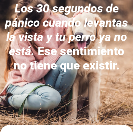
Los 30 segundos de
pánico cuando levantas
la vista y tu perro ya no
está.
Ese sentimiento
no tiene que existir.