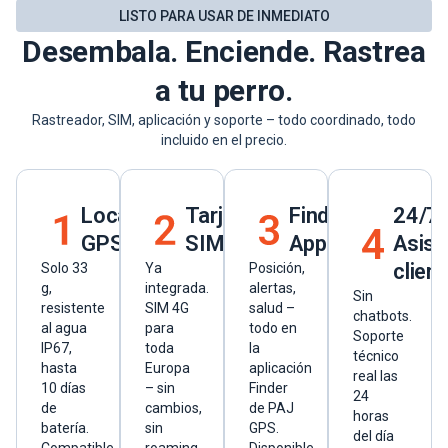
LISTO PARA USAR DE INMEDIATO
Desembala. Enciende. Rastrea
a tu perro.
Rastreador, SIM, aplicación y soporte – todo coordinado, todo
incluido en el precio.
Localizador
Tarjeta
Finder
24/7
GPS
SIM
App
Asist
clien
Solo 33
Ya
Posición,
g,
integrada.
alertas,
Sin
resistente
SIM 4G
salud –
chatbots.
al agua
para
todo en
Soporte
IP67,
toda
la
técnico
hasta
Europa
aplicación
real las
10 días
– sin
Finder
24
de
cambios,
de PAJ
horas
batería.
sin
GPS.
del día
Compatible
roaming.
Disponible