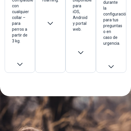
durante
con
para
la
cualquier
iOS,
configuración,
collar –
Android
para tus
para
y portal
preguntas
perros a
web.
o en
partir de
caso de
3 kg.
urgencia.