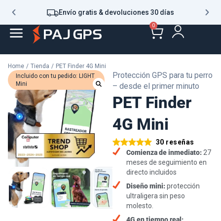
Envío gratis & devoluciones 30 días
0
Home
/
/
PET Finder 4G Mini
Protección GPS para tu perro
– desde el primer minuto
PET Finder
4G Mini
30 reseñas
Comienza de inmediato:
27
meses de seguimiento en
directo incluidos
Diseño mini:
protección
ultraligera sin peso
molesto.
4G en tiempo real: