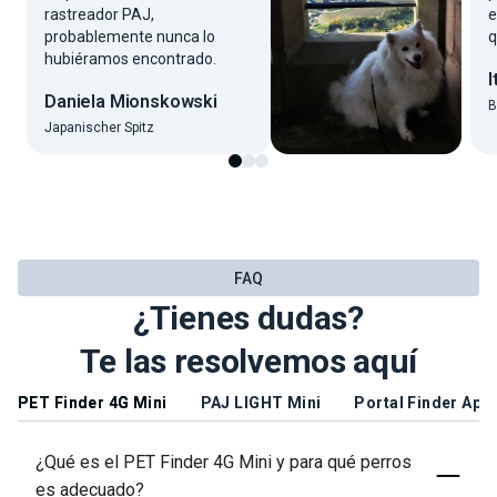
rastreador PAJ,
e
probablemente nunca lo
q
hubiéramos encontrado.
I
Daniela Mionskowski
B
Japanischer Spitz
FAQ
¿Tienes dudas?
Te las resolvemos aquí
PET Finder 4G Mini
PAJ LIGHT Mini
Portal Finder App
¿Qué es el PET Finder 4G Mini y para qué perros
es adecuado?