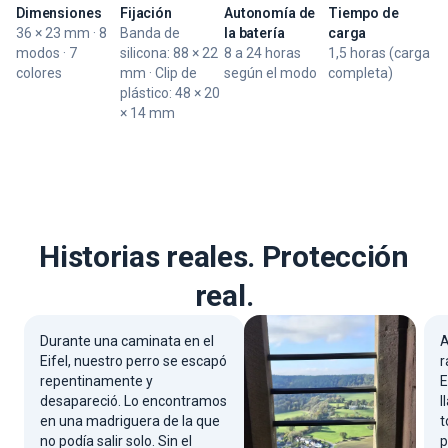
Dimensiones
Fijación
Autonomía de
Tiempo de
36 × 23 mm · 8
Banda de
la batería
carga
modos · 7
silicona: 88 × 22
8 a 24 horas
1,5 horas (carga
colores
mm · Clip de
según el modo
completa)
plástico: 48 × 20
× 14 mm
Historias reales. Protección
real.
Durante una caminata en el
A
Eifel, nuestro perro se escapó
r
repentinamente y
E
desapareció. Lo encontramos
l
en una madriguera de la que
t
no podía salir solo. Sin el
p