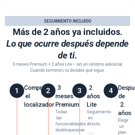
SEGUIMIENTO INCLUIDO
Más de 2 años ya incluidos.
Lo que ocurre después depende
de ti.
3 meses Premium + 2 años Lite – sin un céntimo adicional.
Cuando terminen, tú decides qué sigue.
Comprar
3
2
Despu
1
2
3
4
el
meses
años
de
localizador
Premium
Lite
2
Todas
Seguimiento
años
las
en
Elegir
funcionalidades
directo
un
desbloqueadas
plan