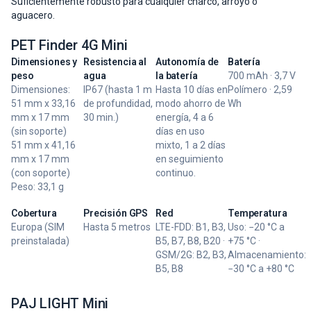
Suficientemente robusto para cualquier charco, arroyo o
aguacero.
PET Finder 4G Mini
Dimensiones y
Resistencia al
Autonomía de
Batería
peso
agua
la batería
700 mAh · 3,7 V
Dimensiones:
IP67 (hasta 1 m
Hasta 10 días en
Polímero · 2,59
51 mm x 33,16
de profundidad,
modo ahorro de
Wh
mm x 17 mm
30 min.)
energía, 4 a 6
(sin soporte)
días en uso
51 mm x 41,16
mixto, 1 a 2 días
mm x 17 mm
en seguimiento
(con soporte)
continuo.
Peso: 33,1 g
Cobertura
Precisión GPS
Red
Temperatura
Europa (SIM
Hasta 5 metros
LTE-FDD: B1, B3,
Uso: −20 °C a
preinstalada)
B5, B7, B8, B20 ·
+75 °C ·
GSM/2G: B2, B3,
Almacenamiento:
B5, B8
−30 °C a +80 °C
PAJ LIGHT Mini