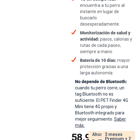
encuentra a tu perro al
instante en lugar de
buscarlo
desesperadamente.
Monitorización de salud y
actividad:
pasos, calorias y
rutas de cada paseo,
siempre a mano.
Batería de 10 días:
mayor
protección gracias a una
larga autonomía
No depende de Bluetooth:
cuando tu perro corre, un
tag Bluetooth no es
suficiente. El PET Finder 4G
Mini tiene 4G propio y
Bluetooth integrado para
mejor seguimiento.
Saber
más.
58,99
€
Ahorras
3 meses
Premium + 2