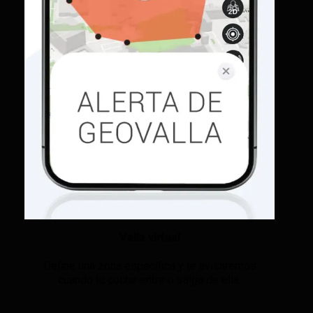
Valla virtual
Define una zona específica y te avisaremos
cuando tu coche entre o salga de ella.