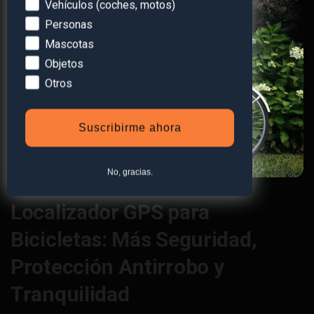
Devices
Vehículos (coches, motos)
Personas
Mascotas
Objetos
Otros
Suscribirme ahora
No, gracias.
Localizador GPS para
Bicicletas: Más Seguridad,
Protección Antirrobo y
Tranquilidad