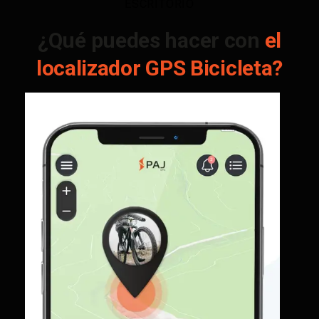
ESCRITORIO
¿Qué puedes hacer con
el
localizador GPS Bicicleta?