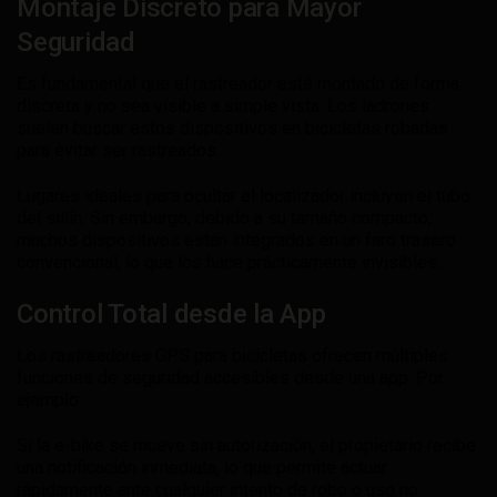
Montaje Discreto para Mayor
Seguridad
Es fundamental que el rastreador esté montado de forma
discreta y no sea visible a simple vista. Los ladrones
suelen buscar estos dispositivos en bicicletas robadas
para evitar ser rastreados.
Lugares ideales para ocultar el localizador incluyen el tubo
del sillín. Sin embargo, debido a su tamaño compacto,
muchos dispositivos están integrados en un faro trasero
convencional, lo que los hace prácticamente invisibles.
Control Total desde la App
Los rastreadores GPS para bicicletas ofrecen múltiples
funciones de seguridad accesibles desde una app. Por
ejemplo:
Si la e-bike se mueve sin autorización, el propietario recibe
una notificación inmediata, lo que permite actuar
rápidamente ante cualquier intento de robo o uso no