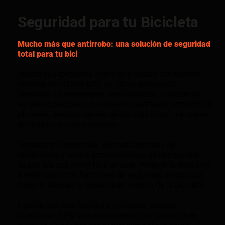
Seguridad para tu Bicicleta
Mucho más que antirrobo: una solución de seguridad
total para tu bici
Mejora tu experiencia sobre dos ruedas con nuestro
sistema de rastreo GPS de última generación,
diseñado especialmente para bicicletas. Olvídate de
las preocupaciones: con nuestro rastreador compacto y
eficiente, siempre sabrás dónde está tu bici, ya sea en
la ciudad o en rutas alejadas.
Registra tus recorridos, consulta métricas de
rendimiento y recibe actualizaciones en tiempo real
desde una app móvil fácil de usar. Protege tu inversión
y evita robos con funciones de seguridad avanzadas,
como el bloqueo y desbloqueo remoto de la bicicleta.
Explora con total libertad y confianza: nuestro
localizador GPS será tu compañero de ruta en cada