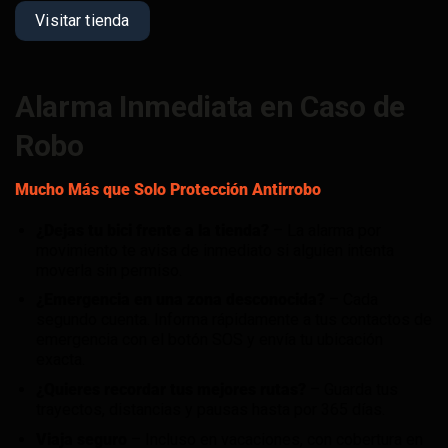
Visitar tienda
Alarma Inmediata en Caso de
Robo
Mucho Más que Solo Protección Antirrobo
¿Dejas tu bici frente a la tienda?
– La alarma por
movimiento te avisa de inmediato si alguien intenta
moverla sin permiso.
¿Emergencia en una zona desconocida?
– Cada
segundo cuenta. Informa rápidamente a tus contactos de
emergencia con el botón SOS y envía tu ubicación
exacta.
¿Quieres recordar tus mejores rutas?
– Guarda tus
trayectos, distancias y pausas hasta por 365 días.
Viaja seguro
– Incluso en vacaciones, con cobertura en