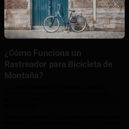
¿Cómo Funciona un
Rastreador para Bicicleta de
Montaña?
La conocida abreviatura GPS significa sistema de
posicionamiento global, es decir, una tecnología que
permite determinar una ubicación específica en cualquier
parte del mundo.
Gracias a los satélites GPS, que ofrecen cobertura global,
es posible localizar personas u objetos en todo momento.
Para una localización precisa, se requieren al menos tres