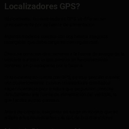
Localizadores GPS?
Básicamente, los rastreadores GPS se diferencian
principalmente por su fuente de alimentación:
Algunos modelos cuentan con una batería integrada
recargable, que debe cargarse con regularidad.
Otros se conectan directamente a la fuente de energía de la
bicicleta o e-bike, lo que permite un funcionamiento
continuo sin preocuparse por la batería.
Si tu bicicleta no cuenta con GPS, es muy sencillo instalar
uno posteriormente. Existen rastreadores diseñados
específicamente para e-bikes que se pueden conectar
directamente a la fuente de alimentación del vehículo, lo
que facilita su uso continuo.
Antes de comprar, asegúrate de elegir un modelo que se
adapte a tus necesidades y al tipo de bici que utilizas.