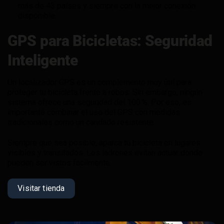
más de 43 países y siempre con la mejor conexión
disponible.
GPS para Bicicletas: Seguridad
Inteligente
Un localizador GPS es un complemento muy útil para
proteger tu bicicleta frente a robos. Sin embargo, ningún
sistema ofrece una seguridad del 100 %. Por eso, es
importante combinar el uso del GPS con medidas
tradicionales como un candado resistente.
Siempre que sea posible, aparca tu bicicleta en lugares
visibles y transitados. Los ladrones evitan actuar donde
pueden ser vistos fácilmente.
Visitar tienda