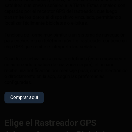
satélites que envían señales a la Tierra. Estas señales son
captadas por el receptor GPS del rastreador, que luego
transmite los datos al dispositivo vinculado, permitiendo
localizar fácilmente bicicletas o e-bikes.
Funciona de forma muy similar a un sistema de navegación
para coches o a un teléfono móvil: el rastreador contiene un
chip GPS que recibe e interpreta las señales.
Cuando se activa una alarma predefinida (como movimiento
no autorizado o salida de una zona segura), el usuario
recibe una notificación por mensaje push, correo electrónico
o directamente en la app, según las preferencias
configuradas.
Comprar aquí
Elige el Rastreador GPS