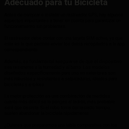
Adecuado para tu Bicicleta
Antes de comprar e instalar un rastreador GPS, hay algunos
aspectos importantes a tener en cuenta para garantizar un
funcionamiento sin problemas.
El rastreador debe contar con una tarjeta SIM activa, ya que
esta es la que permite enviar los datos recopilados a la app
correspondiente.
Además, es fundamental asegurarse de que el dispositivo
sea resistente a la humedad y al barro. Los modelos
diseñados específicamente para uso en exteriores son
más robustos y resistentes a salpicaduras, ideales para
bicicletas y e-bikes.
La mejor protección es una combinación de medidas:
cuanto más difícil se lo pongas al ladrón, más probable
será que desista. Si el robo toma demasiado tiempo,
suelen abandonar la bicicleta rápidamente.
¿Quieres que preparemos una tabla comparativa con los