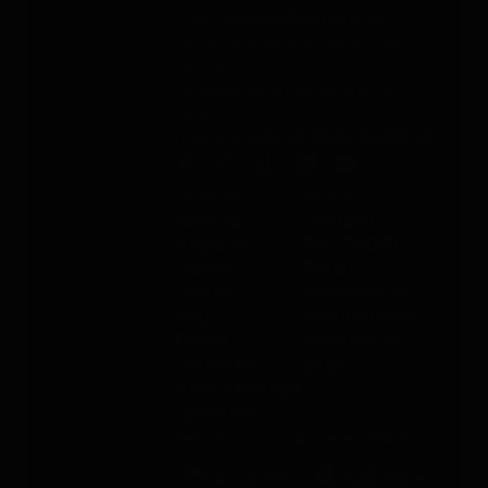
Email
: support@paj-gps.es
Contacto durante el horario de
oficina
De lunes a viernes, de 9:00 a
16:00
Teléfono
: +49 (0) 2292 39 499 59
Sobre PAJ
Ayuda
Sobre la
Contacto
empresa
PAJ FINDER
Prensa
Portal
Empleo
Manuales de
Blog
instrucciones
Tienda
Métodos de
Gastos de
pago
envío y entrega
Opiniones