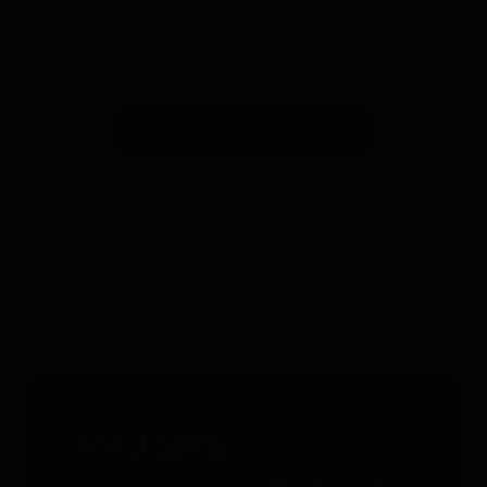
Suscribirse a la newsletter
*Válido solo para rastreadores GPS. Limitado a un uso por
persona y hasta 4 dispositivos. No acumulable con otros
cupones. Accesorios excluidos. Oferta válida hasta el
31/12/2026 a las 23:59.
Servicio gratuito 24/7 - 365 días
al año
Whatsapp
: +49 176 5781 0417