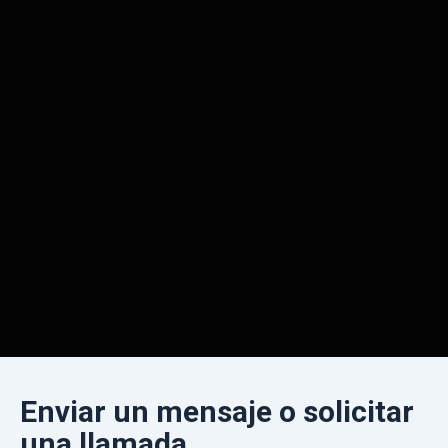
Manuales de instrucciones
Guías paso a paso para cada modelo.
Tu localizador ideal
Encuentra el localizador que mejor se adapta a tus
necesidades.
FAQ
Respuestas rápidas a tus preguntas frecuentes
Enviar un mensaje o solicitar
una llamada