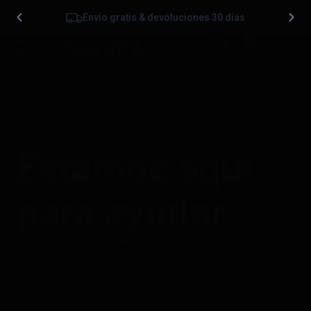
Envío gratis & devoluciones 30 días
0
Estamos aquí
para ayudar
Encuentra manuales de producto, preguntas frecuentes y
ayuda rápida, siempre disponibles cuando los necesites.