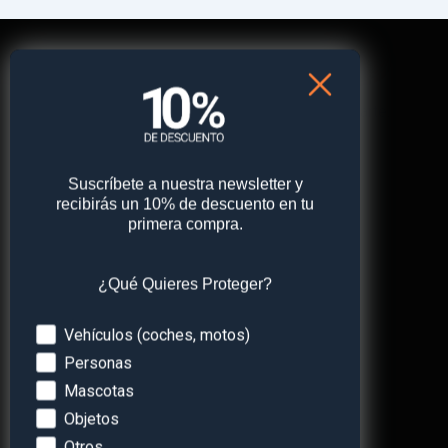
¡Contáctanos!
Nuestro equipo estará encantado de poder ayudarte.
+49 (0) 2292 39 499 59
Suscríbete a nuestra newsletter y
support@paj-gps.es
recibirás un 10% de descuento en tu
primera compra.
Chat WhatsApp 24/7
Horario de oficina:
¿Qué Quieres Proteger?
Lunes – Viernes: 9:00 – 16:00
Devices
Vehículos (coches, motos)
Personas
Mascotas
Objetos
Otros