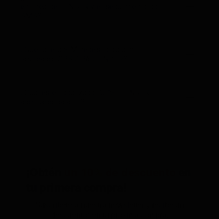
en línea del FINDER y el seguimiento por
SMS?
¿Qué tarjeta SIM necesito para mi
rastreador GPS / PAJ FINDER?
¿Cuál es el localizador GPS / FINDER
adecuado para mí?
¡Obtén
un 10% de descuento
en
tu primera compra!
Suscríbete a nuestra newsletter y recibe un
descuento* en tu próxima compra.