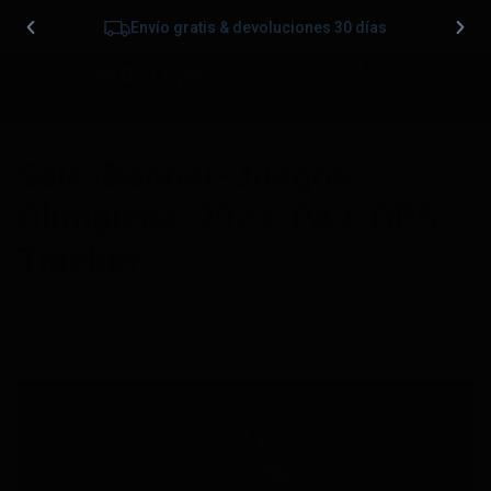
Envío gratis & devoluciones 30 días
0
Sale-Banner-Juegos-
Olimpicos-2024-PAJ-GPS-
Tracker
Publicado
25/07/2024
en
1920 &veces; 700
en
Página de
Inicio