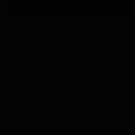
Trackbacks están cerrados, pero puedes
publicar un comentario
.
←
Anterior
Siguiente
→
Deja una respuesta
Tu dirección de correo electrónico no será
publicada.
Los campos obligatorios están marcados
con
*
Comentario
*