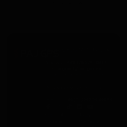
31/12/2026 a las 23:59.
Servicio gratuito 24/7 - 365 días
al año
Whatsapp
: +49 176 5781 0417
Email
: support@paj-gps.es
Contacto durante el horario de
oficina
De lunes a viernes, de 9:00 a
16:00
Teléfono
: +49 (0) 2292 39 499 59
Sobre PAJ
Ayuda
Sobre la
Contacto