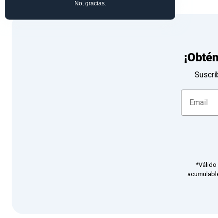
No, gracias.
¡Obté
Suscrí
*Válido
acumulable