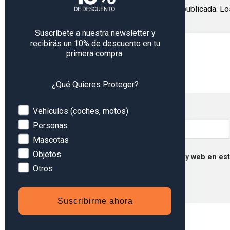
Tu dirección de correo electrónico no será publicada.
Lo
Comentario
*
Suscríbete a nuestra newsletter y
recibirás un 10% de descuento en tu
primera compra.
¿Qué Quieres Proteger?
Devices
Vehículos (coches, motos)
Nombre
*
Personas
Mascotas
Objetos
Guarda mi nombre, correo electrónico y web en es
Otros
Suscribirme ahora