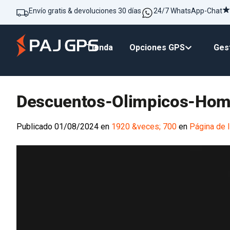
Envío gratis & devoluciones 30 días
24/7 WhatsApp-Chat
Tienda
Opciones GPS
Gest
Descuentos-Olimpicos-Hom
Publicado
01/08/2024
en
1920 &veces; 700
en
Página de I