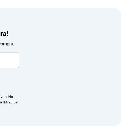
ra!
compra.
ivos. No
 las 23:59.