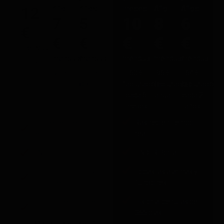
12
Año
Años
meses
Año
Años
7
5
10
8
6
€
€
€
€
€
€
mensual
mensual
mensual
mensual
mensual
mensual
12 €
84 €
120 €
60 €
96 €
64 €
facturación
facturación
facturación
facturación
facturación
facturación
mensual
anual
cada 2
cada 6
anual
cada 2
años
meses
años
Rastreo en tiempo
Rastreo en tiempo
real
real
FINDER Portal
FINDER Portal
Todas las alarmas y
Todas las alarmas y
funciones
funciones
Historial de rutas de 3
Historial de rutas de
días
365 días
Mapas satelitales, 3D