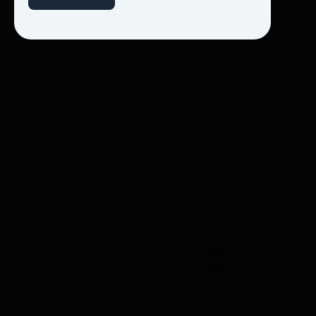
¿Pero no puedo usar simplemente
un localizador de tipo "Tag"?
Lo entendemos. Los rastreadores Bluetooth parecen
similares a primera vista.
Pero si te importa la seguridad real y el rastreo en vivo,
el GPS está en otra liga. Aquí te explicamos por qué: