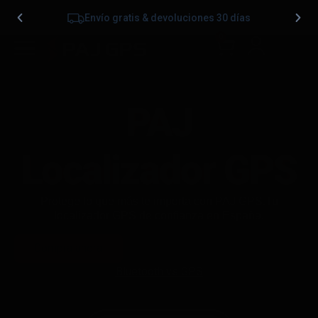
Envío gratis & devoluciones 30 días
0
PAJ
Localizador GPS
Protege lo que más te importa con PAJ GPS.Tu
localizador GPS de confianza en España.
¡Compra ahora!
Bluetooth vs GPS