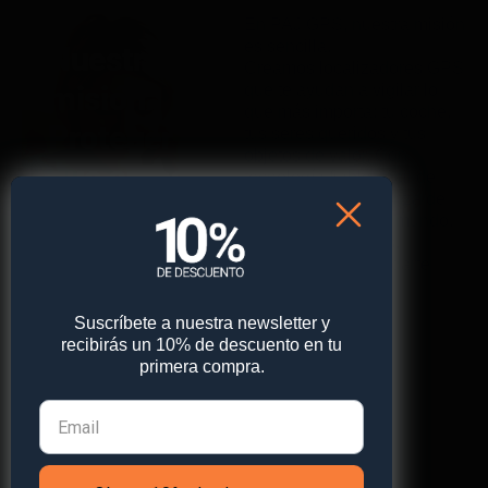
En PAJ GPS, nuestra misión
es sencilla.
Nuestra
Creamos localizadores GPS
misión:
que te ayudan a vigilar lo
que más importa: tu coche,
Proteger lo
tus seres queridos y tus
objetos de valor. Con
que amas
tecnología fiable, fácil de
usar y con la confianza de
usuarios de todo el mundo.
Vayas donde vayas,
estamos aquí para darte
tranquilidad.
Suscríbete a nuestra newsletter y
recibirás un 10% de descuento en tu
primera compra.