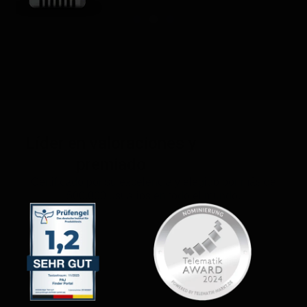
Líder en valoraciones y
premiado
Certificado por su excelencia y elegido por más de
500.000 usuarios en todo el mundo.