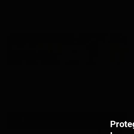
Niños
Otros
Personas mayores
Animales
Perros
Gatos
Ver vídeo
2:12
Prote