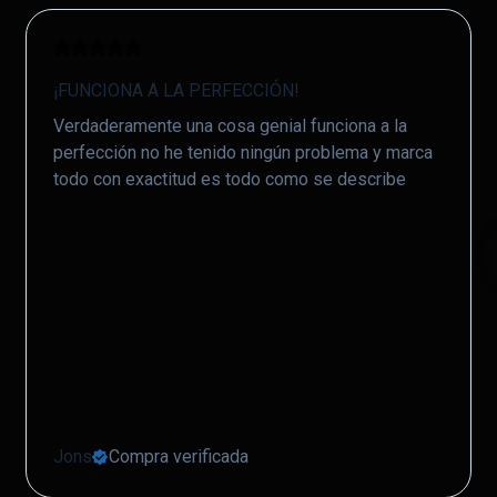
salga del área del colegio.
Detección de desmontaje
¡FUNCIONA A LA PERFECCIÓN!
Recibe una notificación si el
localizador es retirado de tu
Verdaderamente una cosa genial funciona a la
vehículo.
perfección no he tenido ningún problema y marca
todo con exactitud es todo como se describe
Jons
Compra verificada