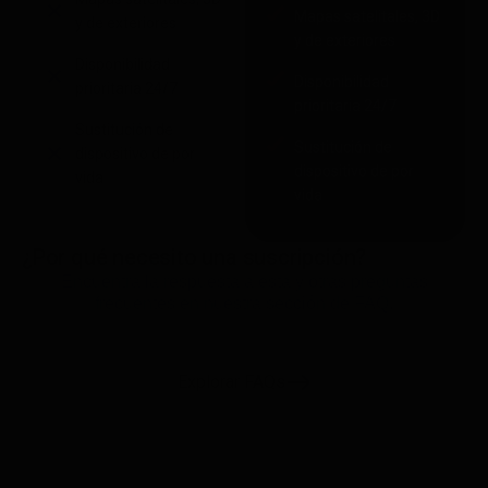
Mapas satelitales, 3D
y de exteriores
y de exteriores
Disponibilidad
Disponibilidad
prioritaria 24/7
prioritaria 24/7
Sustitución de
Sustitución de
dispositivo de por
dispositivo de por
vida
vida
¿Por qué necesito una suscripción?
Encuentra la respuesta a esta y otras preguntas
frecuentes en nuestra sección de FAQ.
Explorar FAQs