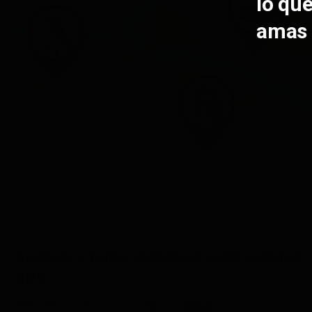
lo qu
amas
Descubre todos nuestros rastreadores
GPS
Vehículos
Objetos
Personas
Animales