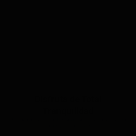
Disfruta de Total
Tranquilidad
Pruébalo durante 30 días sin riesgo – cancela cuando
quieras, sin preguntas.