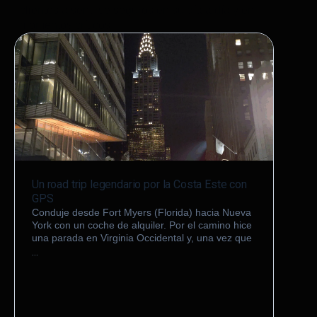
clientes a sentirse seguros en su día a día y en
momentos críticos
Un road trip legendario por la Costa Este con
Prote
GPS
espe
Conduje desde
Fort Myers
(Florida) hacia
Nueva
Hace 
York
con un coche de alquiler. Por el camino hice
3000
una parada en
Virginia Occidental
y, una vez que
últim
recon
…
…