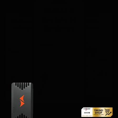
Rastrea lo
que quieras
Revisa
Valla
rutas
donde sea
anteriores
Virtual