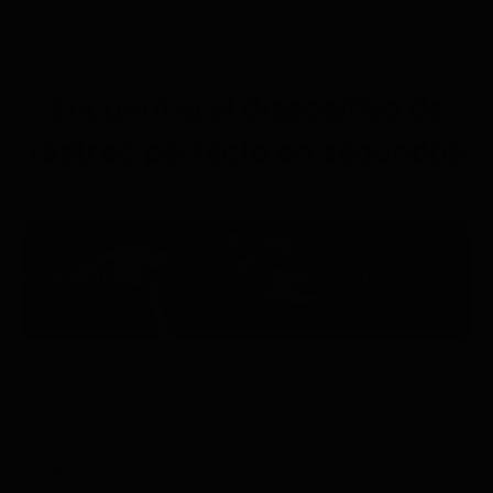
Encuentra el dispositivo de
rastreo perfecto en segundos
Utiliza nuestra guía rápida de localizadores GPS para
encontrar el producto ideal según tus necesidades.
Vehículos
Coches
Furgonetas
Caravanas
Barcos
Motos
Maquinaria
Remolques
Flotas
Camiones
Otros