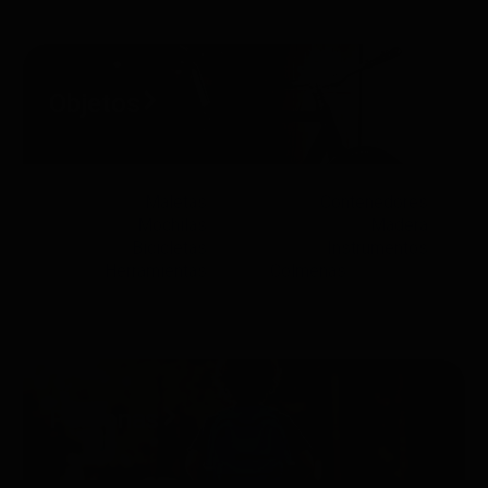
Objetos
Maletas
Contenedores
Mochilas
Madera
Bicicletas
Instrumentos
Herramientas
Colmenas
Personas