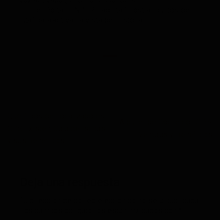
voz activado (sino, no responderá).
– En el Portal FINDER, habilita “mostrar puntos de
ruta” para activar la vista del historial.
Qué Tipos de Localizadores
Alquiler de Coche con GPS:
GPS Existen, Características
Ventajas y Beneficios
y sus Beneficios
Deja una respuesta
Tu dirección de correo electrónico no será publicada.
Los campos obligatorios están marcados con
*