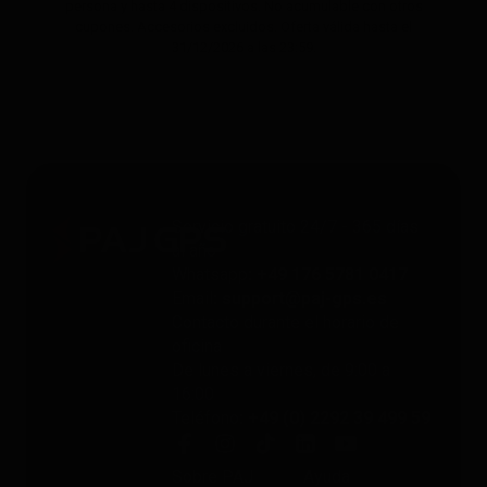
persona y hasta 4 dispositivos. No acumulable con otros
cupones. Accesorios excluidos. Oferta válida hasta el
31/12/2026 a las 23:59.
Servicio gratuito 24/7 - 365 días
al año
Whatsapp
: +49 176 5781 0417
Email
: support@paj-gps.es
Contacto durante el horario de
oficina
De lunes a viernes, de 9:00 a
16:00
Teléfono
: +49 (0) 2292 39 499 59
Sobre PAJ
Ayuda