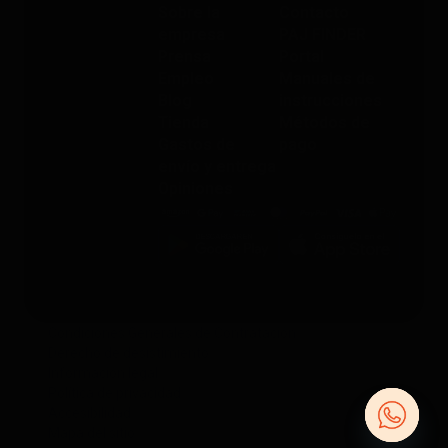
Sobre la
Contacto
empresa
PAJ FINDER
Prensa
Portal
Empleo
Manuales de
Blog
instrucciones
Tienda
Métodos de
Gastos de
pago
envío y entrega
Opiniones
Condiciones Generales de Contratación
Derecho de desistimiento
Información legal
Política de privacidad
Accesibilidad
Mapa del sitio