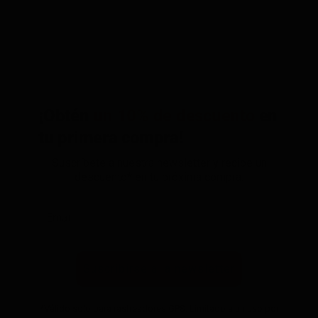
¡Obtén
un 10% de descuento
en
tu primera compra!
Suscríbete a nuestra newsletter y recibe un
descuento* en tu próxima compra.
Suscribirse a la newsletter
*Válido solo para rastreadores GPS. Limitado a un uso por