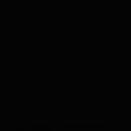
Los buenos localizadores GPS deben mostrar la
ubicación de un vehículo en un mapa digital, permitir
a los usuarios consultar el historial de viajes para ver
el itinerario de un vehículo y proporcionar alertas
cuando tu vehículo sale o llega a una zona
previamente delimitada.
Este tipo de aparatos pueden instalarse en muchos
lugares de un vehículo, dependiendo de si tiene
pilas propias recargables, de si va conectado a la
batería del coche o de si va conectado al OBD. Lo
que sí es importante en todos los casos es
que
esté el localizador GPS bien escondido
.
El localizador GPS nos dará el historial de viajes, nos
informará del camino que siguió el coche, de los
kilómetros que recorrió y del tiempo de viaje
empleado en cada ruta.
Las ventajas de disponer de