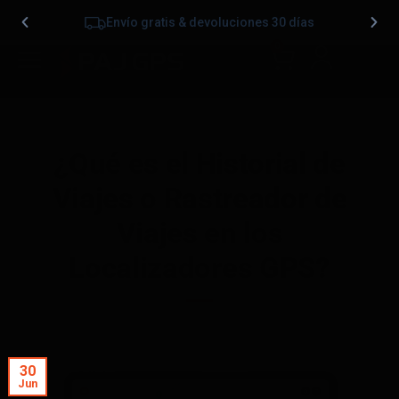
Envío gratis & devoluciones 30 días
0
¿Qué es el Historial de
Viajes o Rastreador de
Viajes en los
Localizadores GPS?
30
Jun