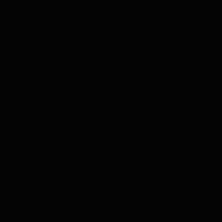
De esta forma, puedes tener un resumen de las
fechas y recorridos, lo que puede ser muy útil para
los excursionistas. Te permite hacer un seguimiento
de tus viajes o crear una lista de los lugares que has
visitado. De alguna forma es un organizador
personal de viajes para guardar una información de
forma ordenada.
El historial de viajes del localizador GPS genera un
informe detallado de cada desplazamiento.
Proporciona datos como la hora de inicio, la hora de
finalización, la duración de las paradas, la ubicación,
la velocidad y la distancia, lo que simplifica el
cálculo de los costes operativos.
También puede tener un valor sentimental: puede
volver sobre tus pasos y recordar dónde estuvieron
tus seres más queridos la última vez, el día anterior,
el mes pasado o incluso hace un año.
Este historial de seguimiento también puede ser de
gran ayuda en caso de robo del vehículo. Nos puede
indicar con gran precisión dónde ha estado el coche