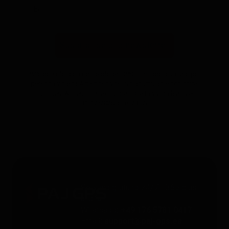
Suscribirse a la newsletter
*Válido solo para rastreadores GPS. Limitado a un uso por
persona y hasta 4 dispositivos. No acumulable con otros
cupones. Accesorios excluidos. Oferta válida hasta el
31/12/2026 a las 23:59.
Servicio gratuito 24/7 - 365 días
al año
Whatsapp
: +49 176 5781 0417
Email
: support@paj-gps.es