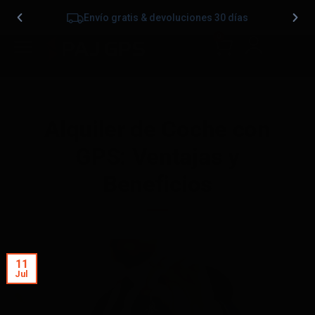
Envío gratis & devoluciones 30 días
0
Alquiler de Coche con
GPS: Ventajas y
Beneficios
11
Jul