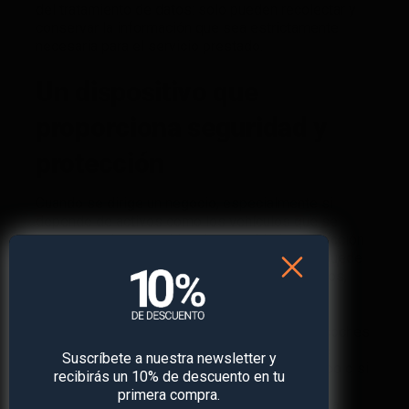
del tratamiento de datos: solo pueden recolectar y
conservar la información que sea estrictamente
necesaria para el servicio prestado.
Un dispositivo que
proporciona seguridad y
protección
Cuando se dirige un negocio, especialmente si
depende de activos como los vehículos que se
entregan a desconocidos, la seguridad y protección
de los mismos es de vital importancia. Si se puede
utilizar la tecnología para proteger estos activos,
¿por qué no aprovecharlo?
Con los localizadores GPS instalados en los coches
de alquiler, como el
VEHICLE Finder 4G 2.0
, se
Suscríbete a nuestra newsletter y
puede rastrear cada vehículo. Y, en caso de robo o si
recibirás un 10% de descuento en tu
uno de ellos se pierde en un viaje o sufre un
primera compra.
accidente, se puede encontrar fácilmente con la