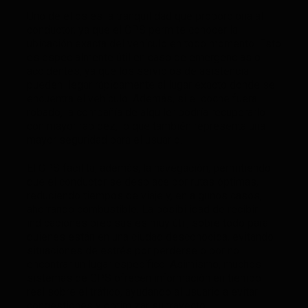
Uno de ellos es la tranquilidad que proporciona al
conductor, ya que el GPS permite conocer la
ubicación exacta del vehículo en todo momento. Esto
es especialmente útil en caso de emergencias o
accidentes, ya que los servicios de asistencia
pueden llegar rápidamente al lugar exacto donde se
encuentra el vehículo. Además, si el coche fuera
robado, la compañía de alquiler podría recuperarlo
con mayor rapidez, lo que también representa una
mayor seguridad para el usuario.
El GPS facilita, además, la navegación, permitiendo
que el conductor se desplace por rutas óptimas,
reduciendo tiempos de viaje y, en algunos casos,
ahorrando combustible. La posibilidad de recibir
indicaciones precisas es muy útil, sobre todo para
quienes están en una ciudad desconocida, evitando
situaciones de estrés por perderse o por no
encontrar un lugar específico. Asimismo, muchos
sistemas de GPS ofrecen información en tiempo
real sobre el tráfico, ayudando al usuario a evitar
congestiones y optimizar su trayecto.