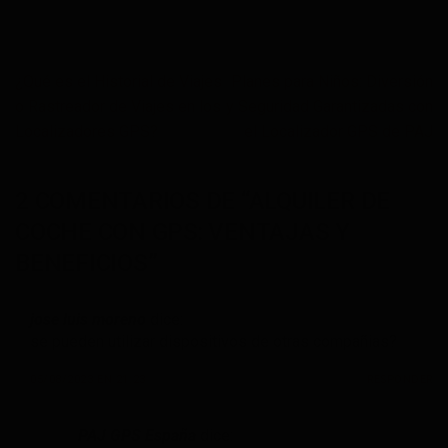
¿Qué es el Historial de Viajes
Planes para Niños: Diversión
o Rastreador de Viajes en los
y Seguridad Garantizadas con
Localizadores GPS?
el Localizador GPS de PAJ
2 COMENTARIOS DE “
ALQUILER DE
COCHE CON GPS: VENTAJAS Y
BENEFICIOS
”
jose luis moreno
dice:
se pueden utilizar dispositivos de otras compañias?
05/08/2023 EN 21:23
RESPONDER
PAJ GPS España
dice: