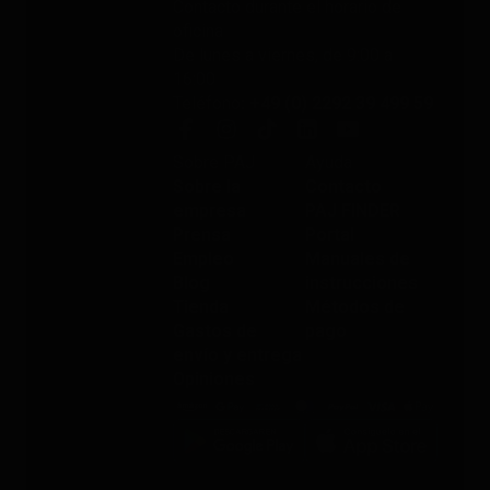
Contacto durante el horario de
oficina
De lunes a viernes, de 9:00 a
16:00
Teléfono
: +49 (0) 2292 39 499 59
Sobre PAJ
Ayuda
Sobre la
Contacto
empresa
PAJ FINDER
Prensa
Portal
Empleo
Manuales de
Blog
instrucciones
Tienda
Métodos de
Gastos de
pago
envío y entrega
Opiniones