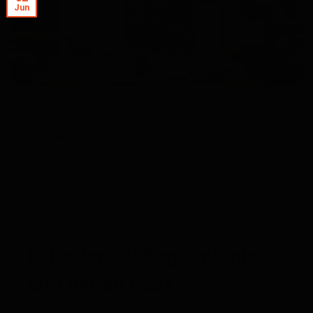
Jun
En un entorno en el que la logística y el transporte
son pilares esenciales de la economía, garantizar la
seguridad de flotas
se ha convertido en una
prioridad estratégica para empresas de todos los
tamaños. La implementación de
sistemas de
localización GPS
ha supuesto una revolución en la
forma en que se gestionan y protegen los vehículos,
mejorando tanto la eficiencia operativa como la
prevención ante situaciones de riesgo.
El Poder del Seguimiento
en Tiempo Real