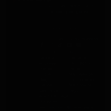
al año
Whatsapp
: +49 176 5781 0417
Email
: support@paj-gps.es
Contacto durante el horario de
oficina
De lunes a viernes, de 9:00 a
16:00
Teléfono
: +49 (0) 2292 39 499 59
Sobre PAJ
Ayuda
Sobre la
Contacto
empresa
PAJ FINDER
Prensa
Portal
Empleo
Manuales de
Blog
instrucciones
Tienda
Métodos de
Gastos de
pago
envío y entrega
Opiniones