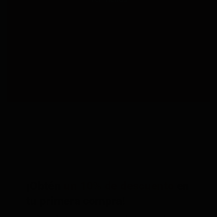
¡Obtén
un 10% de descuento
en
tu primera compra!