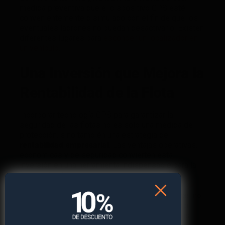
medida preventiva que el dispositivo GPS esté
convenientemente disimulado con el fin de que los
eventuales ladrones no puedan desactivarlo. Existen
diferentes lugares para
esconder un localizador en
un vehículo.
Una Inversión que Mejora la
Rentabilidad de la Flota
Incorporar tecnología GPS para garantizar la
seguridad de las flotas no es solo una medida de
protección, sino también una estrategia de
rentabilidad empresarial
. Las ventajas operativas,
económicas y de seguridad convierten esta
inversión en una herramienta indispensable para la
competitividad.
Las empresas que apuestan por estos sistemas no
solo reducen riesgos, sino que también obtienen
información clave para la mejora continua de sus