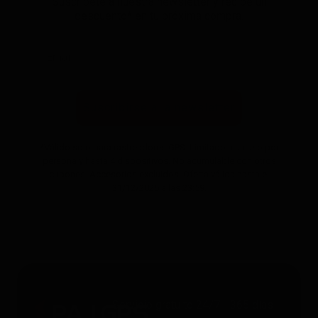
Suscríbete a nuestra newsletter y recibe un
descuento* en tu próxima compra.
Suscribirse a la newsletter
*Válido solo para rastreadores GPS. Limitado a un uso por
persona y hasta 4 dispositivos. No acumulable con otros
cupones. Accesorios excluidos. Oferta válida hasta el
31/12/2026 a las 23:59.
Servicio gratuito 24/7 - 365 días