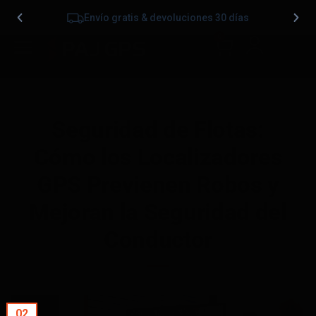
Envío gratis & devoluciones 30 días
0
Seguridad de Flotas:
Cómo los Localizadores
GPS Previenen Robos y
Mejoran la Seguridad del
Conductor
02