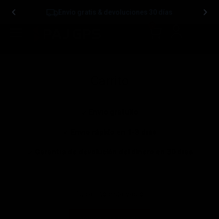
Envío gratis & devoluciones 30 días
0
Carrito
Envío gratuito
Envío rápido en 1-3 días
Garantía de devolución del dinero en 30 días
Tu carrito esta vacío
Volver a la tienda