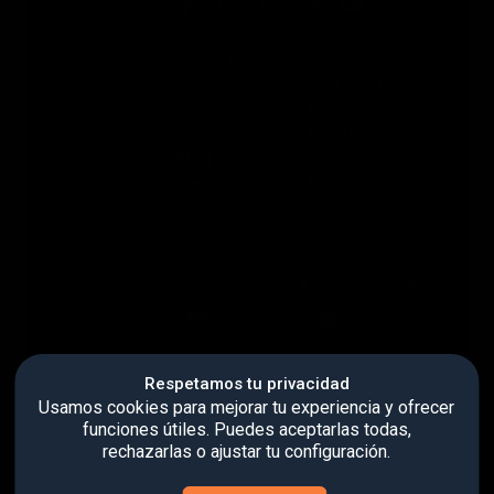
Sobre PAJ
Ayuda
Sobre la
Contacto
empresa
PAJ FINDER
Prensa
Portal
Empleo
Manuales de
Blog
instrucciones
Tienda
Métodos de
Gastos de
pago
envío y entrega
Opiniones
Respetamos tu privacidad
Usamos cookies para mejorar tu experiencia y ofrecer
Condiciones Generales de Contratación
funciones útiles. Puedes aceptarlas todas,
Derecho de desistimiento
rechazarlas o ajustar tu configuración.
Información legal
Política de privacidad