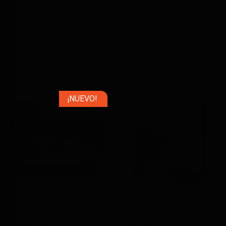
Cobertura:
Más de 100
Cobertura:
Más de 100
países con tecnología 4G.
países con tecnología 4G.
Comparar
Comparar
¡NUEVO!
SOLAR Finder 4G
USB GPS Finder 4G
199,99
€
49,99
€
incl. IVA
incl. IVA