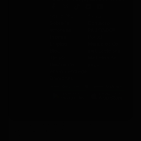
Sobre PAJ
Ayuda
Sobre la
Contacto
empresa
PAJ FINDER
Prensa
Portal
Empleo
Manuales de
Blog
instrucciones
Tienda
Métodos de
Gastos de
pago
envío y entrega
Opiniones
Condiciones Generales de Contratación
Derecho de desistimiento
Información legal