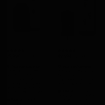
POWER Finder 4G
VEHICLE Finder 4G 2.0
99,99
€
49,99
€
incl. IVA
incl. IVA
Usos y aplicaciones:
Usos y aplicaciones:
Coches, autocaravanas,
Motos, scooters, quads,
barcos, scooters, motos,
barcos, coches,
apicultura, equitación,
furgonetas, servicios de
contenedores, madera,
reparto, autocaravanas.
herramientas de jardín,
Batería:
Funciona con
herramientas y equipaje.
batería de coche (9-75 V),
Batería:
Hasta 90 días
cable de 150 cm de
en espera.
longitud para instalación.