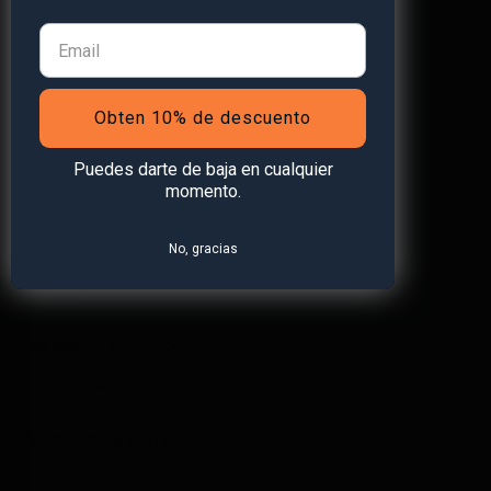
Obten 10% de descuento
VEHICLE Finder 4G 1.0
Puedes darte de baja en cualquier
49,99
€
incl. IVA
momento.
Usos y aplicaciones:
Coches, camiones,
No, gracias
autocaravanas,
camionetas, servicios de
entrega.
Batería:
Alimentado por
batería de coche (9-75V),
cable de 40 cm de longitud
para instalación.
Cobertura:
Más de 100
países con tecnología 4G.