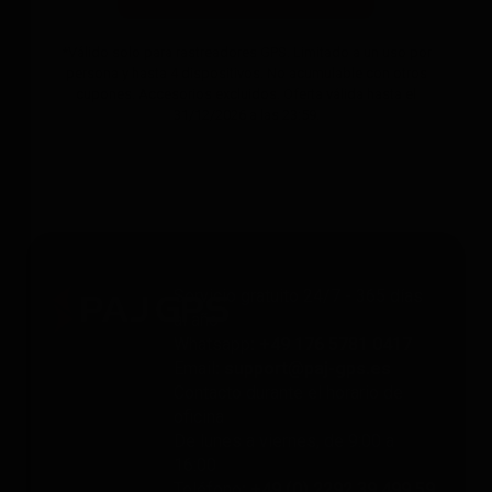
*Válido solo para rastreadores GPS. Limitado a un uso por
persona y hasta 4 dispositivos. No acumulable con otros
cupones. Accesorios excluidos. Oferta válida hasta el
31/12/2026 a las 23:59.
Servicio gratuito 24/7 - 365 días
al año
Whatsapp
: +49 176 5781 0417
Email
: support@paj-gps.es
Contacto durante el horario de
oficina
De lunes a viernes, de 9:00 a
16:00
Teléfono
: +49 (0) 2292 39 499 59