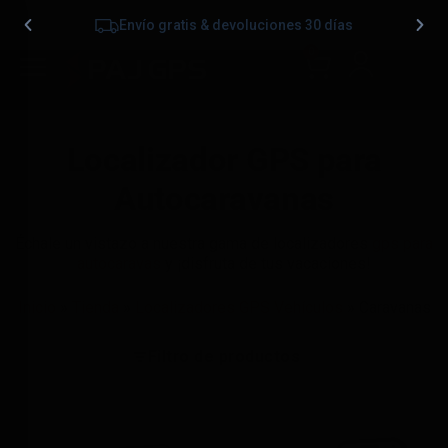
Envío gratis & devoluciones 30 días
0
Localizador GPS para
Autocaravanas
Échale un vistazo a nuestra gama de localizadores
gps para
autocaravas
y ¡disfruta de tus vacaciones!
Inicio
»
Tienda
»
Localizadores GPS Vehículos
»
Caravanas
Filtro de productos