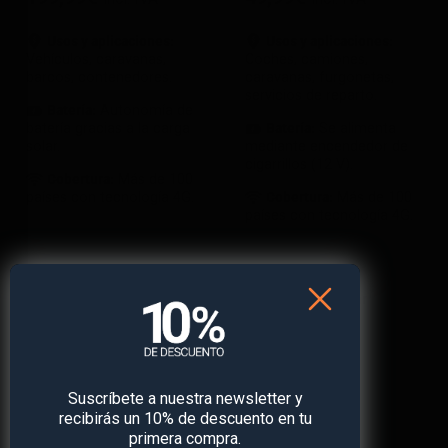
Usos y aplicaciones:
Usos y aplicaciones:
Vehículos, caravanas,
Coches, camiones,
barcos, contenedores.
caravanas, furgonetas,
servicios de reparto.
Batería:
Autonomía de
batería gracias a la carga
Batería:
Se alimenta
solar.
mediante encendedor de
cigarrillos (12 V).
Cobertura:
Más de 100
países con tecnología 4G.
Cobertura:
Más de 100
países con tecnología 4G.
Comparar
Comparar
Suscríbete a nuestra newsletter y
recibirás un 10% de descuento en tu
primera compra.