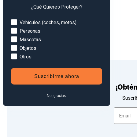
¿Qué Quieres Proteger?
Filtrar por precio
Devices
Vehículos (coches, motos)
Personas
Filtrar
Mascotas
Objetos
Otros
Suscribirme ahora
¡Obté
No, gracias.
Suscrí