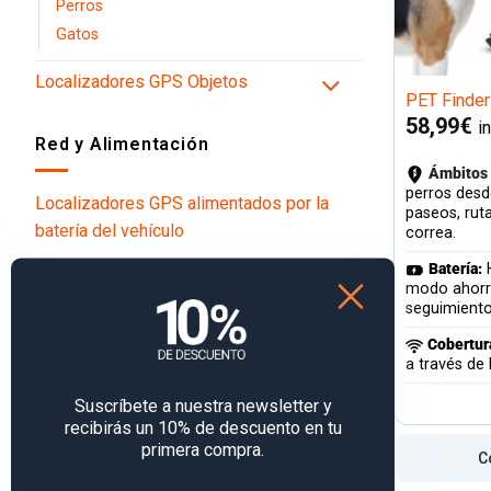
Perros
Gatos
Localizadores GPS Objetos
PET Finder
58,99
€
i
Red y Alimentación
Ámbitos 
perros desde
Localizadores GPS alimentados por la
paseos, rut
batería del vehículo
correa.
Localizadores GPS para vehículos
Batería:
H
modo ahorr
alimentados por batería recargable
seguimiento
Localizadores GPS Plug and Play
Cobertur
a través de 
Cobertura
Suscríbete a nuestra newsletter y
recibirás un 10% de descuento en tu
4G Cobertura europea
primera compra.
C
4G Cobertura mundial