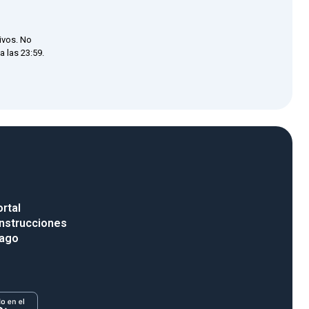
ivos. No
 las 23:59.
rtal
nstrucciones
pago