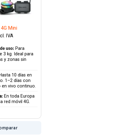
 4G Mini
ncl. IVA
de uso
:
Para
 3 kg. Ideal para
as y zonas sin
asta 10 días en
o. 1–2 días con
 en vivo continuo.
a:
En toda Europa
la red móvil 4G.
omparar