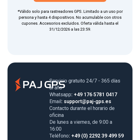
*Válido solo para rastreadores GPS. Limitado a un uso por
persona y hasta 4 dispositivos. No acumulable con otros
cupones. Accesorios excluidos. Oferta válida hasta el
31/12/2026 a las 23:59.
Servicio gratuito 24/7 - 365 días
al año
Whatsapp
: +49 176 5781 0417
Email
: support@paj-gps.es
Contacto durante el horario de
oficina
De lunes a viernes, de 9:00 a
16:00
Teléfono
: +49 (0) 2292 39 499 59