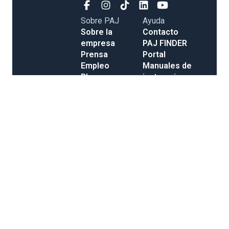
Sobre PAJ
Ayuda
Sobre la
Contacto
empresa
PAJ FINDER
Prensa
Portal
Empleo
Manuales de
Blog
instrucciones
Tienda
Métodos de
Gastos de
pago
envío y entrega
Opiniones
Condiciones Generales de Contratación
Derecho de desistimiento
Información legal
Política de privacidad