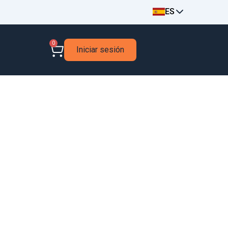
ES
0
Iniciar sesión