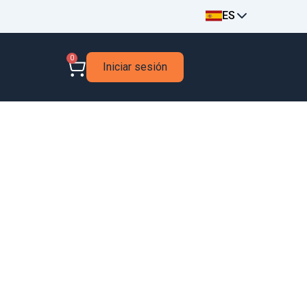
ES
0
Iniciar sesión