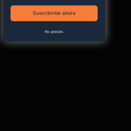
Suscribirme ahora
Deja una respuesta
Tu dirección de correo electrónico no será
No, gracias.
publicada.
Los campos obligatorios están marcados
con
*
Comentario
*
Nombre
*
Correo electrónico
*