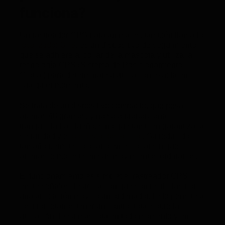
funciona?
Un rastreador GPS para animales, también llamado
localizador GPS
, es un dispositivo de seguimiento
que se adhiere al collar de la mascota y utiliza la
tecnología GPS (Sistema de Posicionamiento
Global) para determinar su ubicación exacta en
cualquier momento.
Se trata de un dispositivo compacto, que pesa
apenas 48 gramos, y no solo proporciona
tranquilidad al dueño, sino que también garantiza la
bienestar del animal
seguridad y el
. Su reducido
tamaño permite colocarlo en el collar sin que
apenas le moleste en sus movimientos ordinarios.
El funcionamiento es simple: el rastreador GPS
emite señales de ubicación que son recibidas por
una aplicación móvil o un ordenador. Esto permite a
los propietarios tener un control total sobre la
ubicación de su mascota en todo momento y en