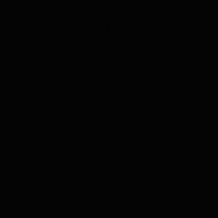
para perros de caza, ya que pueden extraviarse
por el campo siguiendo un rastro. Además,
proporcionan tranquilidad a los dueños de perros
sensibles a ruidos como los disparos de
escopeta.
Durabilidad y eficiencia
energética
A pesar de su pequeño tamaño, los rastreadores
GPS para animales cuentan con una batería que
puede durar hasta 9 horas en funcionamiento
continuo y hasta 5 días en modo espera. Esto
garantiza una protección constante para nuestras
mascotas, incluso en las situaciones más exigentes.
PET Finder 4G de PAJ
El
es un aparato resistente al
polvo y que puede soportar estar sumergido en el
agua durante 30 minutos sin perder efectividad ni
cobertura.