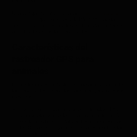
tiempo real.
se contrata una
Una vez que se instala el aparato
suscripción
, que en el caso de PAJ GPS cuesta
desde 4,17 € al mes, y a través del portal Finder se
accede a todas las funcionalidades.
Características del
rastreador GPS para
animales
Los rastreadores GPS ofrecen una amplia gama de
funcionalidades diseñadas para proteger a nuestras
mascotas:
Control en tiempo real
: con el rastreador GPS,
los propietarios pueden monitorear la ubicación
exacta de su perro o gato en tiempo real en más
de 100 países, lo que permite saber dónde están
si se extravían.