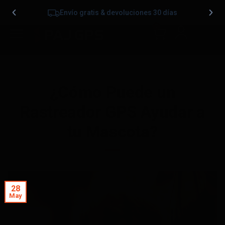
Envío gratis & devoluciones 30 días
0
¿Cómo Puede un
Rastreador GPS Ayudar a
tu Mascota?
28
May