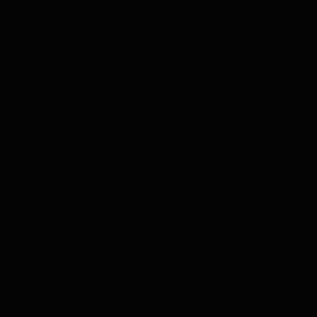
Contacto durante el horario de
oficina
De lunes a viernes, de 9:00 a
16:00
Teléfono
: +49 (0) 2292 39 499 59
Sobre PAJ
Ayuda
Sobre la
Contacto
empresa
PAJ FINDER
Prensa
Portal
Empleo
Manuales de
Blog
instrucciones
Tienda
Métodos de
Gastos de
pago
envío y entrega
Opiniones