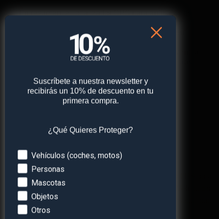
En resumen, el localizador GPS para animales es
una herramienta muy práctica para proteger a
nuestras mascotas y garantizar su seguridad en
todo momento. Con estas innovaciones
tecnológicas, podemos disfrutar de una convivencia
más segura y tranquila con nuestros fieles amigos
peludos.
Suscríbete a nuestra newsletter y
recibirás un 10% de descuento en tu
primera compra.
¿Qué Quieres Proteger?
Devices
Vehículos (coches, motos)
Personas
People Finder 4G, el
Los Localizadores GPS para
Localizador GPS más
Mascotas
Controlar Vehículos:
Pequeño y Manejable del
Objetos
Seguimiento y Seguridad
Mercado
Otros