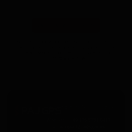
Suscribirse a la newsletter
*Válido solo para rastreadores GPS. Limitado a un uso por
persona y hasta 4 dispositivos. No acumulable con otros
cupones. Accesorios excluidos. Oferta válida hasta el
31/12/2026 a las 23:59.
Servicio gratuito 24/7 - 365 días
al año
Whatsapp
: +49 176 5781 0417
Email
: support@paj-gps.es