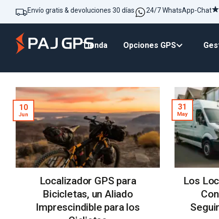
Envío gratis & devoluciones 30 días
24/7 WhatsApp-Chat
Tienda
Opciones GPS
Gest
31
10
May
Jun
Localizador GPS para
Los Loc
Bicicletas, un Aliado
Con
Imprescindible para los
Segui