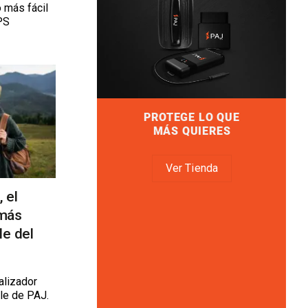
 más fácil
PS
PROTEGE LO QUE
MÁS QUIERES
Ver Tienda
 el
 más
e del
alizador
le de PAJ.