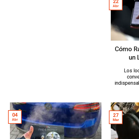
22
Abr
Cómo Ra
un 
Los lo
conve
indispensab
04
27
Abr
Mar