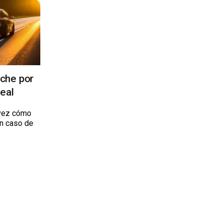
che por
eal
 vez cómo
en caso de