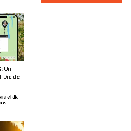
: Un
l Día de
ara el día
mos