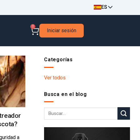
ES
0
Iniciar sesión
Categorías
Ver todos
Busca en el blog
treador
scota?
guridad a