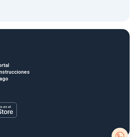
rtal
nstrucciones
pago