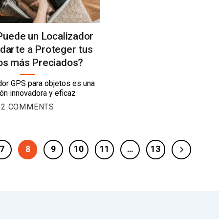
uede un Localizador
darte a Proteger tus
os más Preciados?
dor GPS para objetos es una
ón innovadora y eficaz
2 COMMENTS
7
8
9
10
11
…
13