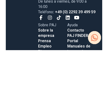
De lunes a viernes, de 9:00 a
16:00
Teléfono
: +49 (0) 2292 39 499 59
Sobre PAJ
Ayuda
Sobre la
Contacto
empresa
PAJ FINDER
Prensa
Portal
Empleo
Manuales de
Open
Blog
instrucciones
Tienda
Métodos de
chaty
Gastos de
pago
envío y entrega
Opiniones
Condiciones Generales de Contratación