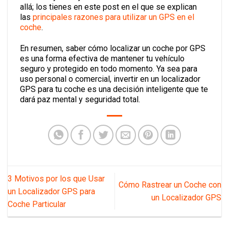
allá; los tienes en este post en el que se explican
las
principales razones para utilizar un GPS en el
coche
.
En resumen, saber cómo localizar un coche por GPS
es una forma efectiva de mantener tu vehículo
seguro y protegido en todo momento. Ya sea para
uso personal o comercial, invertir en un localizador
GPS para tu coche es una decisión inteligente que te
 nuestra newsletter y
dará paz mental y seguridad total.
10% de descuento en tu
mera compra.
ieres Proteger?
oches, motos)
3 Motivos por los que Usar
Cómo Rastrear un Coche con
un Localizador GPS para
un Localizador GPS
Coche Particular