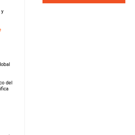
 y
e
lobal
co del
fica