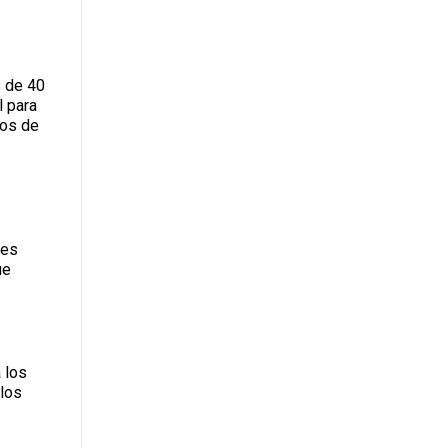
s de 40
l para
los de
 es
ue
 los
 los