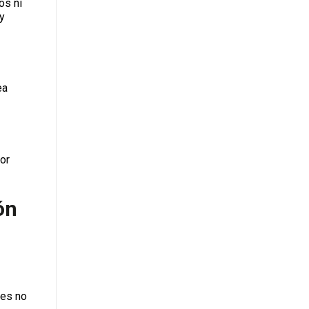
os ni
 y
ea
or
ón
nes no