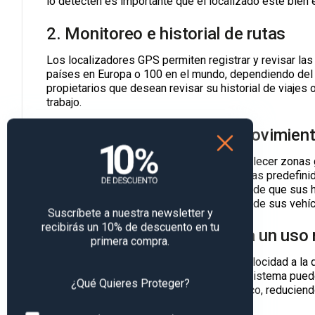
lo detecten es importante que el localizado esté bien
2. Monitoreo e historial de rutas
Los localizadores GPS permiten registrar y revisar las
países en Europa o 100 en el mundo, dependiendo del d
propietarios que desean revisar su historial de viajes
trabajo.
3. Geo vallas y alertas de movimien
La tecnología de
geo vallas
permite establecer zonas g
permanecer. Si el coche sale de estas áreas predefinida
ideal para padres que desean asegurarse de que sus 
necesitan controlar los límites operativos de sus vehíc
Suscríbete a nuestra newsletter y
recibirás un 10% de descuento en tu
4. Control de velocidad para un uso
primera compra.
El localizador GPS puede monitorear la velocidad a la
límites de velocidad preestablecidos, el sistema puede 
¿Qué Quieres Proteger?
conductores respeten las normas de tráfico, reduciendo