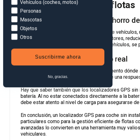
Devices
Vehículos (coches, motos)
Usos en la gestión de flotas
Personas
1. Optimización de rutas y ahorro d
Mascotas
Objetos
Para las empresas que gestionan flotas de vehículos, u
Otros
Permite optimizar las rutas de los conductores, reduc
conocimiento de las ubicaciones de los vehículos, se 
Suscribirme ahora
2. Monitorización en tiempo real
Las empresas pueden saber en todo momento dónde se 
las operaciones, sino que también permite una respues
No, gracias.
Hay que saber también que los localizadores GPS sin in
batería. Al no estar conectados directamente a la bater
debe estar atento al nivel de carga para asegurarse d
En conclusión, un localizador GPS para coche sin instal
particulares como para la gestión eficiente de flotas c
avanzadas lo convierten en una herramienta muy valiosa
vehiculares.