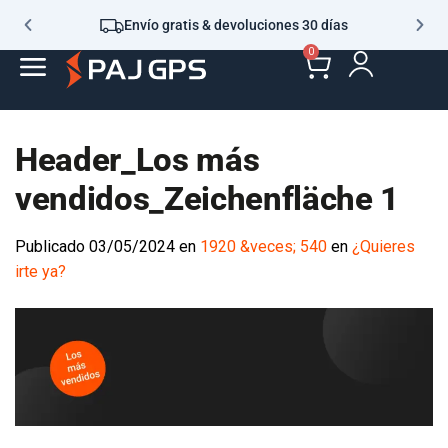
Envío gratis & devoluciones 30 días
0
Header_Los más
vendidos_Zeichenfläche 1
Publicado
03/05/2024
en
1920 &veces; 540
en
¿Quieres
irte ya?