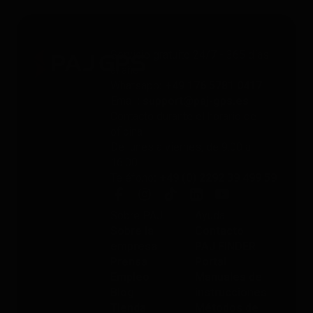
Servicio gratuito 24/7 - 365 días
al año
Whatsapp
: +49 176 5781 0417
Email
: support@paj-gps.es
Contacto durante el horario de
oficina
De lunes a viernes, de 9:00 a
16:00
Teléfono
: +49 (0) 2292 39 499 59
Sobre PAJ
Ayuda
Sobre la
Contacto
empresa
PAJ FINDER
Prensa
Portal
Empleo
Manuales de
Blog
instrucciones
Tienda
Métodos de