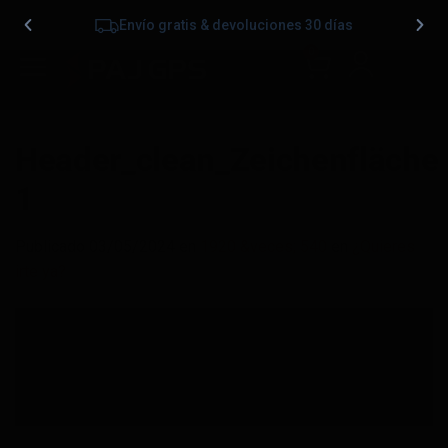
Envío gratis & devoluciones 30 días
0
Header_clean_Zeichenfläche
1
Publicado
03/05/2024
en
1920 &veces; 540
en
¿Quieres
irte ya?