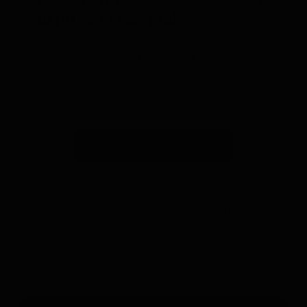
tu primera compra!
Suscríbete a nuestra newsletter y recibe un
descuento* en tu próxima compra.
Suscribirse a la newsletter
*Válido solo para rastreadores GPS. Limitado a un uso por
persona y hasta 4 dispositivos. No acumulable con otros
cupones. Accesorios excluidos. Oferta válida hasta el
31/12/2026 a las 23:59.