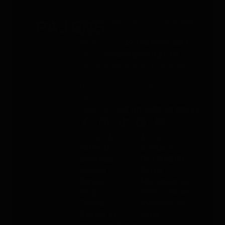
Servicio gratuito 24/7 - 365 días
al año
Whatsapp
: +49 176 5781 0417
Email
: support@paj-gps.es
Contacto durante el horario de
oficina
De lunes a viernes, de 9:00 a
16:00
Teléfono
: +49 (0) 2292 39 499 59
Sobre PAJ
Ayuda
Sobre la
Contacto
empresa
PAJ FINDER
Prensa
Portal
Empleo
Manuales de
Blog
instrucciones
Tienda
Métodos de
Gastos de
pago