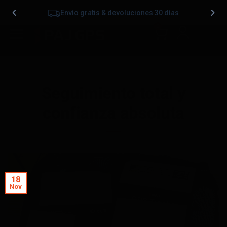
Envío gratis & devoluciones 30 días
0
Seguimiento total y
confianza absoluta
18
Nov