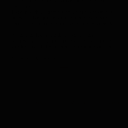
mi perro, mis coches y muchas otras cosas en
tiempo real.
Tengo más de 20 dispositivos y son realmente muy
útiles; muchas gracias también por el excelente
servicio de soporte siempre que se necesita ayuda.
¡No dejo de hacer pedidos! Cada vez que mis
amigos ven lo bien que funciona y lo fiable que es
vuestro portal, todos quieren comprar uno también.
*Traducido del alemán
Flöckchen viaja seguro con
Mi smartphone recuperado
GPS
gracias al GPS