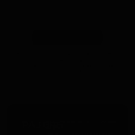
Suscribirse a la newsletter
*Válido solo para rastreadores GPS. Limitado a un uso por
persona y hasta 4 dispositivos. No acumulable con otros
cupones. Accesorios excluidos. Oferta válida hasta el
31/12/2026 a las 23:59.
Servicio gratuito 24/7 - 365 días
al año
Whatsapp
: +49 176 5781 0417