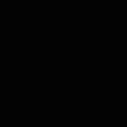
Email
: support@paj-gps.es
Contacto durante el horario de
oficina
De lunes a viernes, de 9:00 a
16:00
Teléfono
: +49 (0) 2292 39 499 59
Sobre PAJ
Ayuda
Sobre la
Contacto
empresa
PAJ FINDER
Prensa
Portal
Empleo
Manuales de
Blog
instrucciones
Tienda
Métodos de
Gastos de
pago
envío y entrega
Opiniones