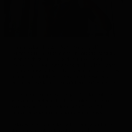
El rastreador GPS de
PAJ GPS
me ayudó
enormemente a encontrar mi smartphone perdido.
Después de dejarlo olvidado en una cafetería,
estaba completamente desesperado/a. Por suerte,
llevaba el rastreador PAJ GPS en mi bolso. Gracias
a la aplicación
FINDER Portal
, pude rastrear la
ubicación exacta de mi smartphone en tiempo real.
La localización precisa me guió directamente de
vuelta a la cafetería, donde encontré mi teléfono
sano y salvo. Sin el rastreador GPS de PAJ,
probablemente nunca lo habría vuelto a ver.
Esta experiencia me demostró lo valioso y fiable
que es realmente este pequeño ayudante. Lo