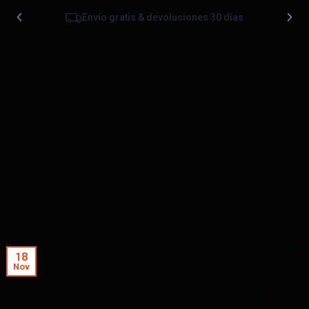
Envío gratis & devoluciones 30 días
0
Mi smartphone
recuperado gracias al
GPS
18
Nov