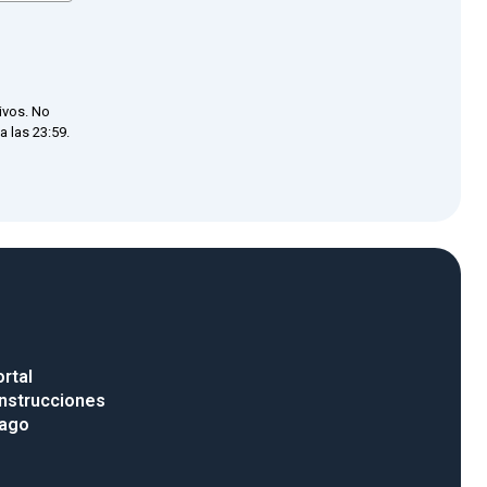
ivos. No
 las 23:59.
rtal
nstrucciones
pago