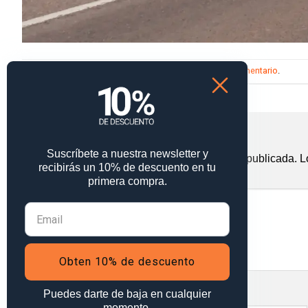
Trackbacks están cerrados, pero puedes
publicar un comentario
.
←
Anterior
Deja una respuesta
Suscríbete a nuestra newsletter y
Tu dirección de correo electrónico no será publicada.
L
recibirás un 10% de descuento en tu
Comentario
*
primera compra.
Obten 10% de descuento
Puedes darte de baja en cualquier
Nombre
*
momento.