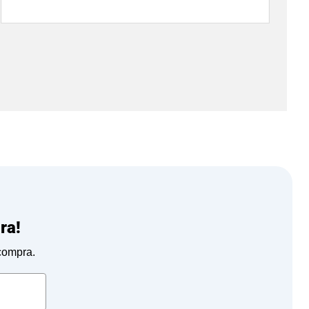
ra!
 compra.