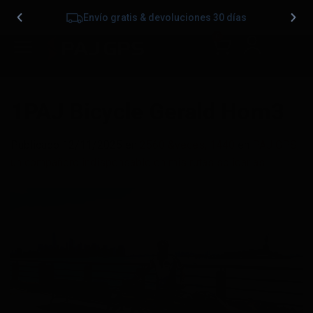
Envío gratis & devoluciones 30 días
0
1PAJ Bicycle Gerald Horn3
Publicado
12/11/2025
en
2560 &veces; 1440
en
PAJ GPS,
un compañero indispensable en mis rutas solidarias