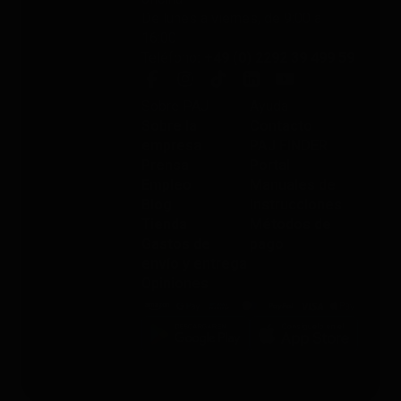
De lunes a viernes, de 9:00 a
16:00
Teléfono
: +49 (0) 2292 39 499 59
Sobre PAJ
Ayuda
Sobre la
Contacto
empresa
PAJ FINDER
Prensa
Portal
Empleo
Manuales de
Blog
instrucciones
Tienda
Métodos de
Gastos de
pago
envío y entrega
Opiniones