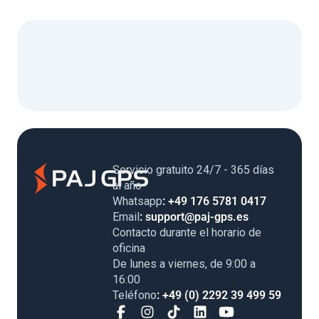
Servicio gratuito 24/7 - 365 días
al año
Whatsapp
: +49 176 5781 0417
Email
: support@paj-gps.es
Contacto durante el horario de
oficina
De lunes a viernes, de 9:00 a
16:00
Teléfono
: +49 (0) 2292 39 499 59