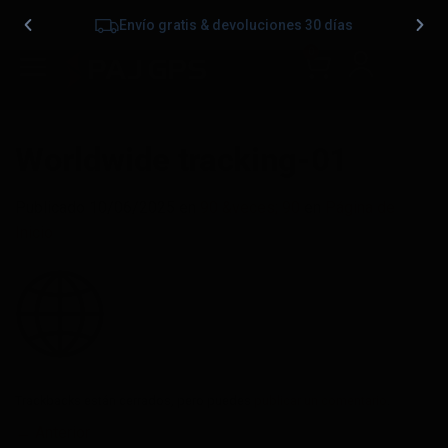
Envío gratis & devoluciones 30 días
0
Worldwide tracking-01
Publicado
10/06/2025
en
90 &veces; 90
en
Página de
Inicio
Trackbacks están cerrados, pero puedes
publicar un comentario
.
←
Anterior