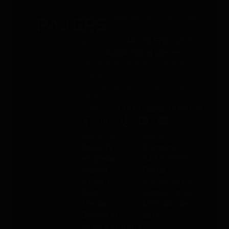
Servicio gratuito 24/7 - 365 días
al año
Whatsapp
: +49 176 5781 0417
Email
: support@paj-gps.es
Contacto durante el horario de
oficina
De lunes a viernes, de 9:00 a
16:00
Teléfono
: +49 (0) 2292 39 499 59
Sobre PAJ
Ayuda
Sobre la
Contacto
empresa
PAJ FINDER
Prensa
Portal
Empleo
Manuales de
Blog
instrucciones
Tienda
Métodos de
Gastos de
pago
envío y entrega