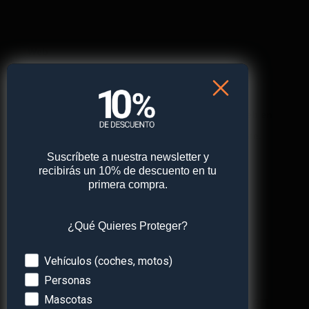
Web
Guarda mi nombre, correo electrónico y web en
este navegador para la próxima vez que comente.
Suscríbete a nuestra newsletter y
recibirás un 10% de descuento en tu
primera compra.
¿Qué Quieres Proteger?
Devices
Vehículos (coches, motos)
Personas
Mascotas
¡Obtén
un 10% de descuento
en