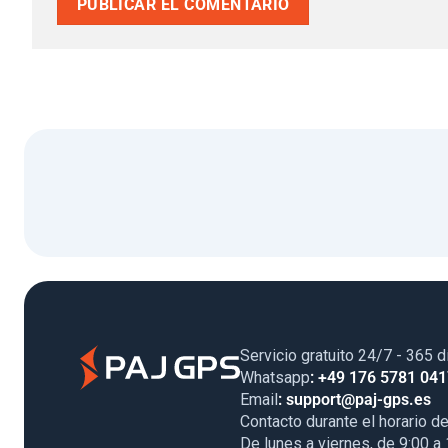
Servicio gratuito 24/7 - 365 d
Whatsapp
: +49 176 5781 04
Email
: support@paj-gps.es
Contacto durante el horario de
De lunes a viernes, de 9:00 a