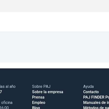
ías al año
Sobre PAJ
Ayuda
17
Sobre la empresa
Contacto
Prensa
PAJ FINDER Po
 oficina
Empleo
Manuales de i
 16:00
Blog
Métodos de p