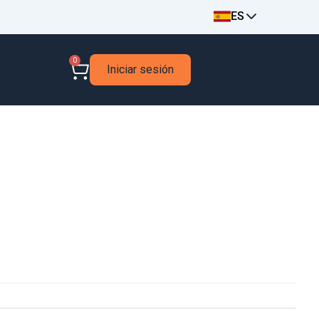
ES
0
Iniciar sesión