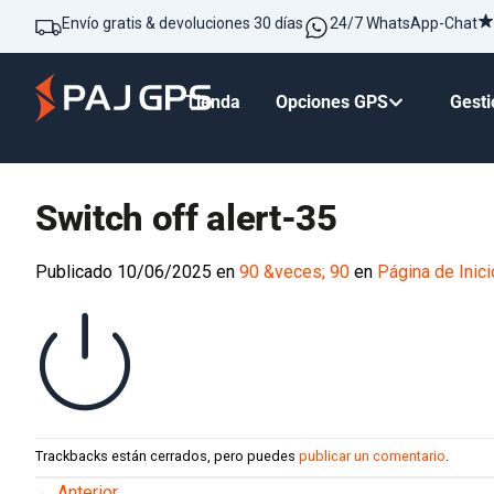
Envío gratis & devoluciones 30 días
24/7 WhatsApp-Chat
Tienda
Opciones GPS
Gesti
Switch off alert-35
Publicado
10/06/2025
en
90 &veces; 90
en
Página de Inici
Trackbacks están cerrados, pero puedes
publicar un comentario
.
←
Anterior