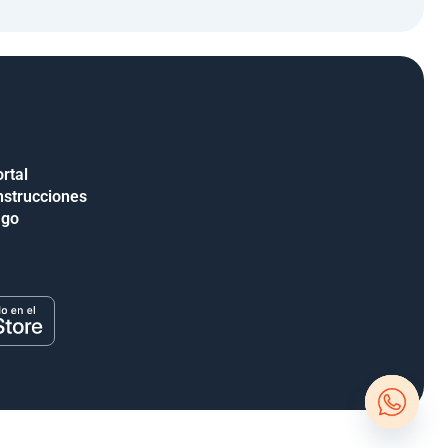
rtal
nstrucciones
ago
Open