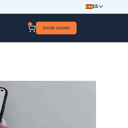
ES
0
Iniciar sesión