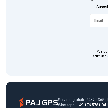
Suscrí
*Válido
acumulable
Servicio gratuito 24/7 - 365 d
Whatsapp
: +49 176 5781 04