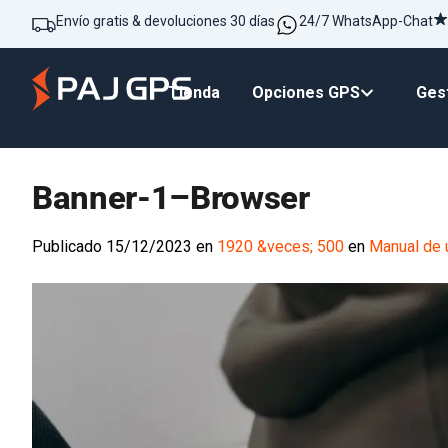
Envío gratis & devoluciones 30 días
24/7 WhatsApp-Chat
Tienda
Opciones GPS
Gest
Banner-1–Browser
Publicado
15/12/2023
en
1920 &veces; 500
en
Manual de u