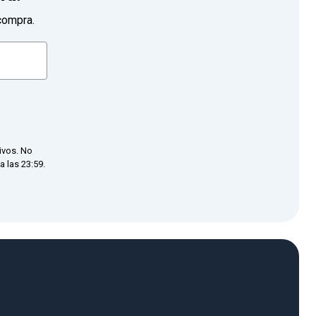
compra.
ivos. No
 las 23:59.