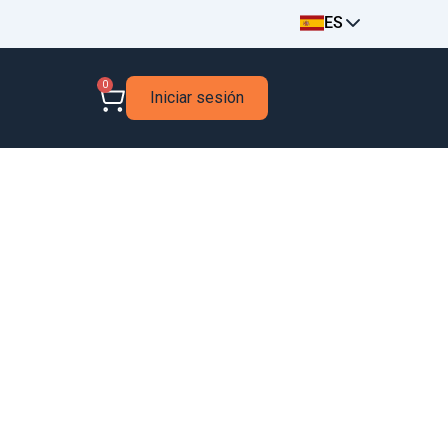
ES
0
Iniciar sesión