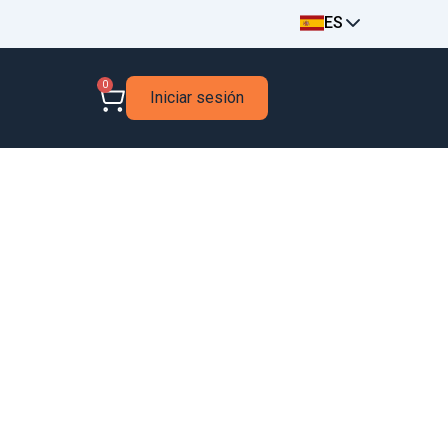
ES
0
Iniciar sesión