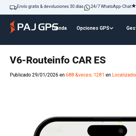
Envío gratis & devoluciones 30 días
24/7 WhatsApp-Chat
Tienda
Opciones GPS
Gest
V6-Routeinfo CAR ES
Publicado
29/01/2026
en
688 &veces; 1281
en
Localizado