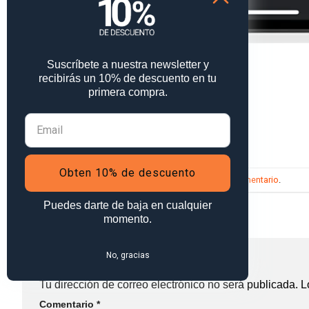
Suscríbete a nuestra newsletter y
recibirás un 10% de descuento en tu
primera compra.
Routeinfo CAR ES
Routeinfo CAR ES
Obten 10% de descuento
Trackbacks están cerrados, pero puedes
publicar un comentario
.
←
Anterior
Puedes darte de baja en cualquier
Siguiente
→
momento.
Deja una respuesta
No, gracias
Tu dirección de correo electrónico no será publicada.
L
Comentario
*