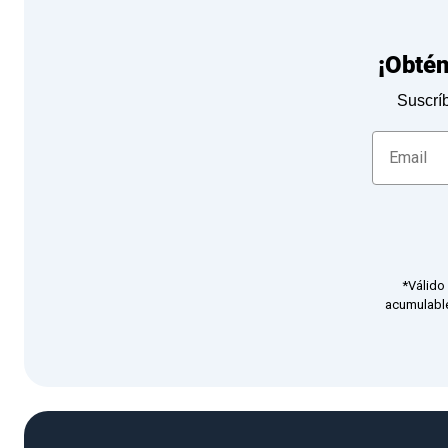
¡Obté
Suscríb
*Válido
acumulable