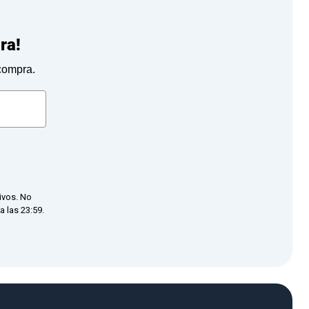
ra!
 compra.
ivos. No
 las 23:59.