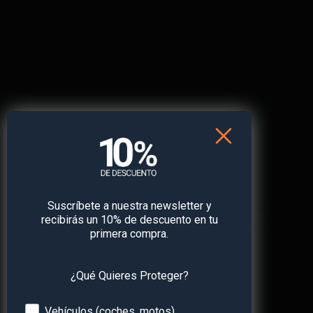
Nombre
*
Correo electrónico
*
Web
Suscríbete a nuestra newsletter y
Guarda mi nombre, correo electrónico y web en
recibirás un 10% de descuento en tu
este navegador para la próxima vez que comente.
primera compra.
¿Qué Quieres Proteger?
Devices
Vehículos (coches, motos)