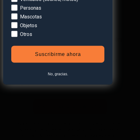
Personas
Mascotas
Objetos
Otros
¡Obtén
un 10% de descuento
en
tu primera compra!
Suscribirme ahora
Suscríbete a nuestra newsletter y recibe un
descuento* en tu próxima compra.
No, gracias.
Suscribirse a la newsletter
*Válido solo para rastreadores GPS. Limitado a un uso por
persona y hasta 4 dispositivos. No acumulable con otros
cupones. Accesorios excluidos. Oferta válida hasta el