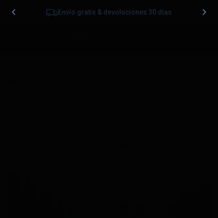
Envío gratis & devoluciones 30 días
0
3.-Car-with-Alarms-ES
Publicado
30/06/2025
en
1000 &veces; 640
en
Localizadores GPS para coches