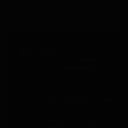
31/12/2026 a las 23:59.
Servicio gratuito 24/7 - 365 días
al año
Whatsapp
: +49 176 5781 0417
Email
: support@paj-gps.es
Contacto durante el horario de
oficina
De lunes a viernes, de 9:00 a
16:00
Teléfono
: +49 (0) 2292 39 499 59
Sobre PAJ
Ayuda
Sobre la
Contacto
empresa
PAJ FINDER