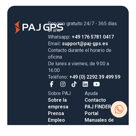
Servicio gratuito 24/7 - 365 días
al año
Whatsapp
: +49 176 5781 0417
Email
: support@paj-gps.es
Contacto durante el horario de
oficina
De lunes a viernes, de 9:00 a
16:00
Teléfono
: +49 (0) 2292 39 499 59
Sobre PAJ
Ayuda
Sobre la
Contacto
empresa
PAJ FINDER
Prensa
Portal
Empleo
Manuales de
Open
Blog
instrucciones
Tienda
Métodos de
chaty