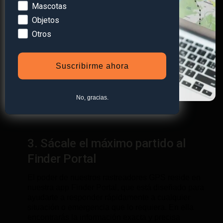
Mascotas
Objetos
Otros
Suscribirme ahora
No, gracias.
3. Sácale el máximo partido al
Finder Portal
El poder de nuestros rastreadores GPS reside en
nuestra app Finder Portal, que está diseñado para
ayudarte a responder rápidamente a cualquier
situación o emergencia que lo requiera. En ella
encontrarás la información exacta y precisa