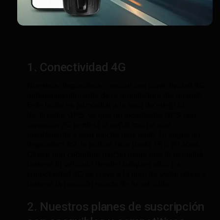
1. Conectividad 4G
Nuestros dispositivos cuentan con conectividad 4G,
independientemente de la arquitectura del aparato.
Este factor es primordial a la hora de elegir tu
localizador GPS, ya que un localizador GPS con
conexión 2G perderá la señal mucho más
rápidamente y será mucho más lento. Si eliges un
dispositivo 4G, lo podrás usar hasta 15 o 20 años.
Ofrece una cobertura mucho mejor que te permitirá
rastrear tu vehículo desde cualquier sitio. La
conectividad 4G es clave a la hora de evitar robos y
rastrear la posición exacta de tu vehículo.
2. Nuestros planes de suscripción