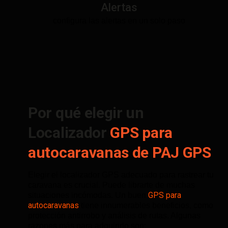
Alertas
configura las alertas en un solo paso
Por qué elegir un
Localizador
GPS para
autocaravanas de PAJ GPS
Elegir el localizador GPS adecuado para rastrear tu
caravana es crucial. Puede librarte de muchas
GPS para
situaciones incómodas. Un buen
autocaravanas
tiene innumerables beneficios, como
protección antirrobo y análisis de rutas. Algunas
razones más para adquirirlo son: