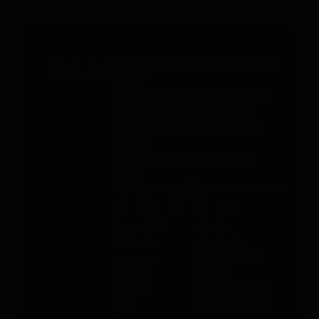
Servicio gratuito 24/7 - 365 días
al año
Whatsapp
: +49 176 5781 0417
Email
: support@paj-gps.es
Contacto durante el horario de
oficina
De lunes a viernes, de 9:00 a
16:00
Teléfono
: +49 (0) 2292 39 499 59
Sobre PAJ
Ayuda
Sobre la
Contacto
empresa
PAJ FINDER
Prensa
Portal
Empleo
Manuales de
Blog
instrucciones