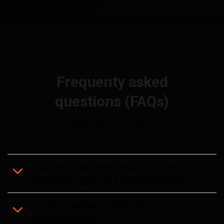
Frequenty asked
questions (FAQs)
Preguntas Frecuentes:
¿Cuál es el alcance geográfico del
localizador gps para autocaravanas?
¿Cuánto tardan en llegar las
notificaciones?