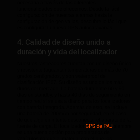
necesaria a través de las diferentes
funcionalidades que ofrecemos. Desde la fácil
configuración de nuestras alarmas hasta la
configuración de geo vallas, descubre lo fácil que
es configurar tu nuevo GPS autocaravanas.
4. Calidad de diseño unido a
duración y vida del localizador
Nuestros rastreadores cuentan con un diseño único
y resistente (aguantan temperaturas de más de 70
grados centígrados, y son waterproof de
clasificación IP67. Su diseño es uno de los más
duros del mercado. La batería dura entre 60 y 90
días en standby, y hasta 40 días de seguimiento en
tiempo real si se usa a diario para los localizadores
con batería integrada. Además de esto, se incluye
una batería de 200mAh por seguridad, en el caso
de que alguien intente desconectar el aparato de la
GPS de PAJ
fuente de carga. El localizador
siempre
es una buena opción para propierarios de
vehículos porque el material con el que los