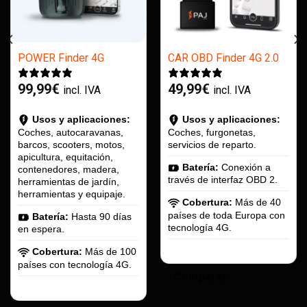
POWER Finder 4G
CAR OBD Finder 4G 2.0
99,99
€
49,99
€
incl. IVA
incl. IVA
Usos y aplicaciones:
Usos y aplicaciones:
Coches, autocaravanas,
Coches, furgonetas,
barcos, scooters, motos,
servicios de reparto.
apicultura, equitación,
Batería:
Conexión a
contenedores, madera,
través de interfaz OBD 2.
herramientas de jardín,
herramientas y equipaje.
Cobertura:
Más de 40
países de toda Europa con
Batería:
Hasta 90 días
tecnología 4G.
en espera.
Cobertura:
Más de 100
países con tecnología 4G.
Comparar