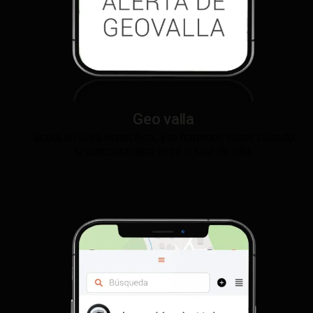
Geo valla
acota un área específica, y te haremos saber cuando
tu autocaravana entra o sale de ella.