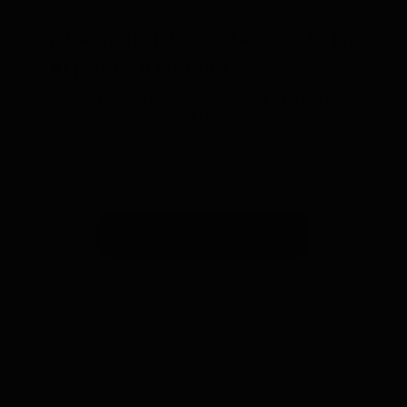
¡Obtén
un 10% de descuento
en
tu primera compra!
Suscríbete a nuestra newsletter y recibe un
descuento* en tu próxima compra.
Suscribirse a la newsletter
*Válido solo para rastreadores GPS. Limitado a un uso por
persona y hasta 4 dispositivos. No acumulable con otros
cupones. Accesorios excluidos. Oferta válida hasta el
31/12/2026 a las 23:59.