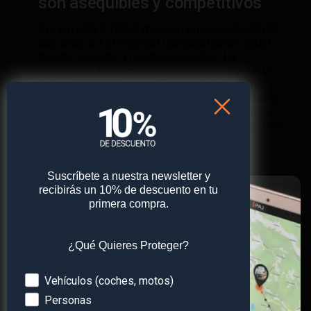
son asequibles y competitivos
Por tan sólo 3.75€ al mes con una suscripción de
dos años, o x al mes con una suscripción anual
puedes acceder a nuestros servicios. La
suscripción te permite acceder a los datos en la
tarjeta SIM M2M, que está pre instalada en el
localizador. Gracias a nuestras tarjetas SIM M2M
puedes conectarte a la red en más de 40 países
diferentes en Europa y 100 en el mundo (según el
dispositivo elejido).
Suscríbete a nuestra newsletter y
recibirás un 10% de descuento en tu
primera compra.
¿Qué Quieres Proteger?
Devices
Vehículos (coches, motos)
Personas