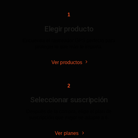
1
Elegir producto
Encuentra el rastreador GPS perfecto para
proteger lo que más te importa.
Ver productos
2
Seleccionar suscripción
Después de la compra, elige el plan de
suscripción que mejor se adapte a ti.
Ver planes