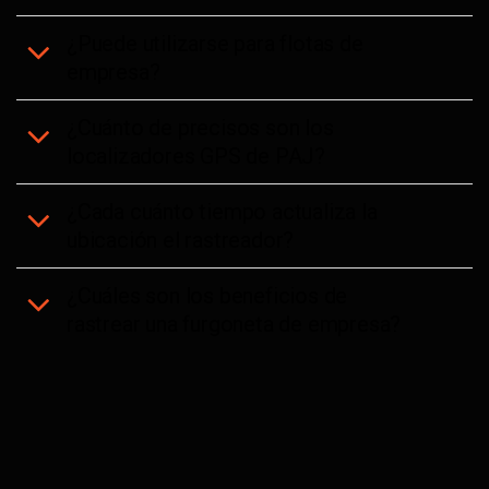
¿Puede utilizarse para flotas de
empresa?
¿Cuánto de precisos son los
localizadores GPS de PAJ?
¿Cada cuánto tiempo actualiza la
ubicación el rastreador?
¿Cuáles son los beneficios de
rastrear una furgoneta de empresa?