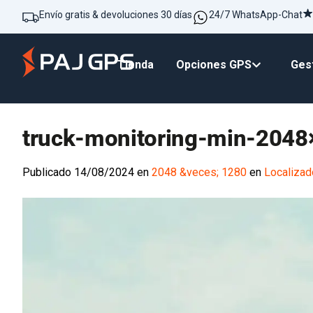
Envío gratis & devoluciones 30 días
24/7 WhatsApp-Chat
Tienda
Opciones GPS
Gest
truck-monitoring-min-204
Publicado
14/08/2024
en
2048 &veces; 1280
en
Localizad