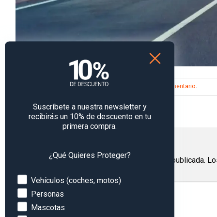
Trackbacks están cerrados, pero puedes
publicar un comentario
.
←
Anterior
Suscríbete a nuestra newsletter y
Siguiente
→
recibirás un 10% de descuento en tu
primera compra.
Deja una respuesta
¿Qué Quieres Proteger?
Tu dirección de correo electrónico no será publicada.
Lo
Comentario
*
Devices
Vehículos (coches, motos)
Personas
Mascotas