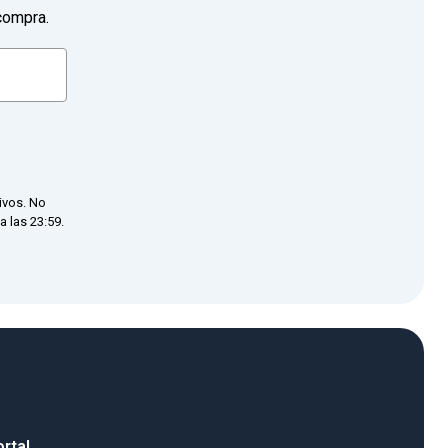
compra.
ivos. No
 las 23:59.
rtal