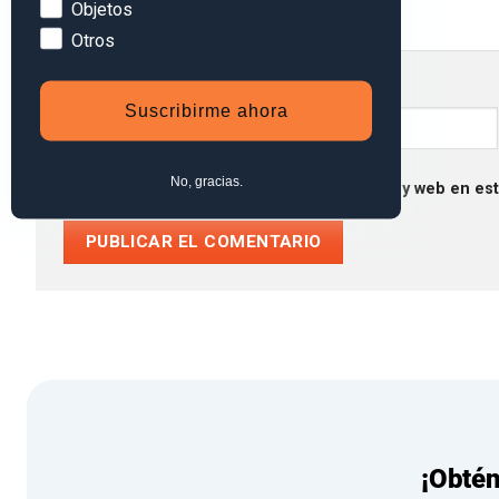
Objetos
Otros
Nombre
*
Suscribirme ahora
No, gracias.
Guarda mi nombre, correo electrónico y web en es
¡Obté