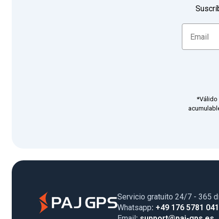
Suscrí
*Válido
acumulable
Servicio gratuito 24/7 - 365 d
Whatsapp
: +49 176 5781 04
Email
: support@paj-gps.es