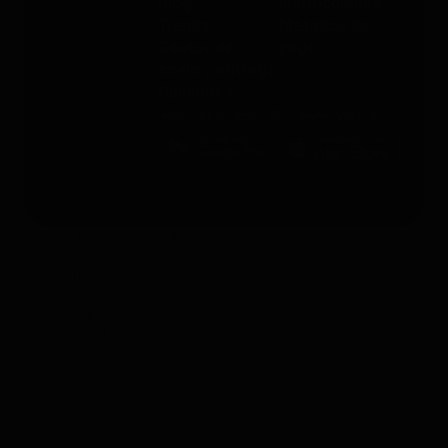
Blog
instrucciones
Tienda
Métodos de
Gastos de
pago
envío y entrega
Opiniones
Condiciones Generales de Contratación
Derecho de desistimiento
Información legal
Política de privacidad
Accesibilidad
Mapa del sitio