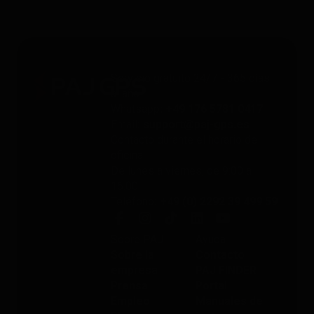
Servicio gratuito 24/7 - 365 días
al año
Whatsapp
: +49 176 5781 0417
Email
: support@paj-gps.es
Contacto durante el horario de
oficina
De lunes a viernes, de 9:00 a
16:00
Teléfono
: +49 (0) 2292 39 499 59
Sobre PAJ
Ayuda
Sobre la
Contacto
empresa
PAJ FINDER
Prensa
Portal
Empleo
Manuales de