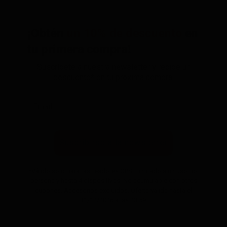
¡Obtén
un 10% de descuento
en
tu primera compra!
Suscríbete a nuestra newsletter y recibe un
descuento* en tu próxima compra.
Suscribirse a la newsletter
*Válido solo para rastreadores GPS. Limitado a un uso por
persona y hasta 4 dispositivos. No acumulable con otros
cupones. Accesorios excluidos. Oferta válida hasta el
31/12/2026 a las 23:59.