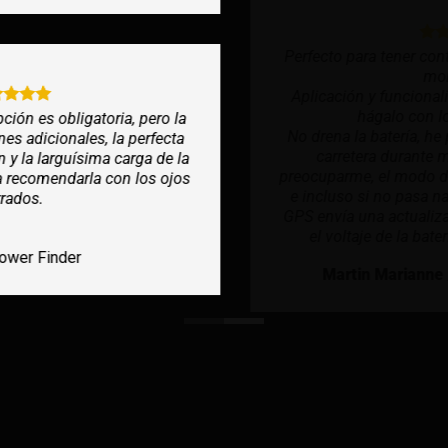
Perfecto para tener controlado su vehículo en todo
momento.
Aplicación y funcionalidad precisas y completas:
hágalo con los ojos cerrados.
No drena la batería, he podido dejar el coche en la
carretera durante más de una semana sin
preocuparme, el modo de espera funciona muy bien
e incluso si no pasa nada durante este tiempo, el
GPS envía una actualización diaria para comprobar
el voltaje de la batería. Muy fácil de instalar.
Martin Marianne
/
Professional Finder