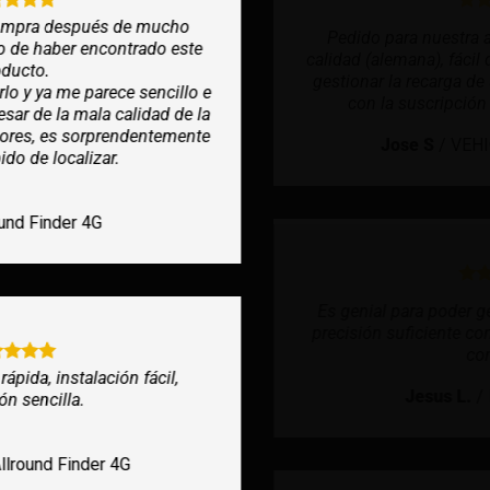
Pedido para nuestra autocaravana, muy buena
calidad (alemana), fácil de instalar, sin necesidad de
gestionar la recarga de una tarjeta SIM de prepago
con la suscripción de un año de servicio.
Jose S
/
VEHICLE Finder 2.0 4G
Es genial para poder geolocalizar un coche, tiene
precisión suficiente como a 15 metros o así… Muy
contento.
Jesus L.
/
POWER Finder