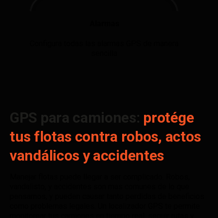
Alarmas
Configura todas las alarmas GPS de manera
sencilla
GPS para camiones:
protége
tus flotas contra robos, actos
vandálicos y accidentes
Manejar flotas puede llegar a ser complicado. Robos,
vandalisto, y accidentes son mas comunes de lo que
pensamos, y pueden causar tanto perdidas de beneficios
como problemas legales. Un localizador GPS te permite
monitorear tus camiones en tiempo real, seguir rutas y