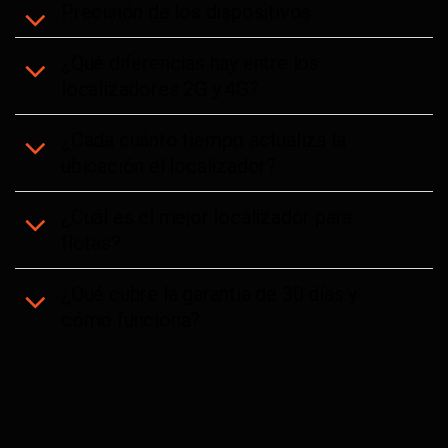
Precisión de los dispositivos
¿Qué diferencias hay entre los
localizadores 2G y 4G?
¿Cada cuánto tiempo actualiza la
ubicación el localizador?
¿Cuál es el mejor localizador para
flotas?
¿Qué cubre la garantía de 30 días y
cómo funciona?