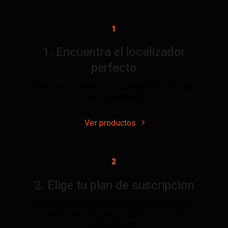
1
1. Encuentra el localizador
perfecto
Elige uno de nuestros localizadores GPS que
mas se ajuste a ti.
Ver productos
2
2. Elige tu plan de suscripcion
Tras recibir tu localizador GPS, selecciona la
suscripcion que mas se ajuste a ti y a tus
necesidades.