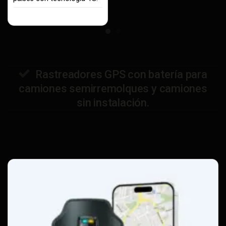
Rastreadores GPS con batería para
camiones semirremolques y camiones
sin instalación.