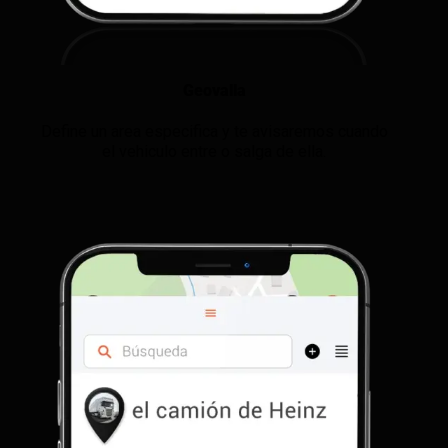
Geovalla
Define un area especifica y te avisaremos cuando
el vehiculo entre o salga de ella.