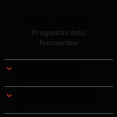
LOCALIZADOR GPS PARA FLOTAS
Preguntas más
frecuentes
¿Puedo controlar todos los
dispositivos desde la misma
app/cuenta?
¿Cuánto tiempo tarda en activarse
los dispositivos una vez realizado el
pago?