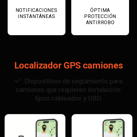
NOTIFICACIONES
ÓPTIMA
INSTANTÁNEAS
PROTECCIÓN
ANTIRROBO
Localizador GPS camiones
Dispositivos de seguimiento para
camiones que requieren instalación:
tipos cableados y OBD.