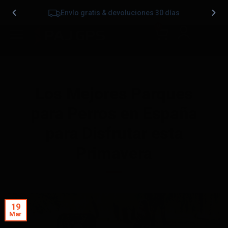
Envío gratis & devoluciones 30 días
0
Los Mejores Parques
para Perros en España
para Disfrutar esta
Primavera
19
Mar