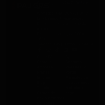
Servicio gratuito 24/7 - 365 días
al año
Whatsapp
: +49 176 5781 0417
Email
: support@paj-gps.es
Contacto durante el horario de
oficina
De lunes a viernes, de 9:00 a
16:00
Teléfono
: +49 (0) 2292 39 499 59
Sobre PAJ
Ayuda
Sobre la
Contacto
empresa
PAJ FINDER
Prensa
Portal
Empleo
Manuales de
Blog
instrucciones
Tienda
Métodos de
Gastos de
pago
envío y entrega
Opiniones