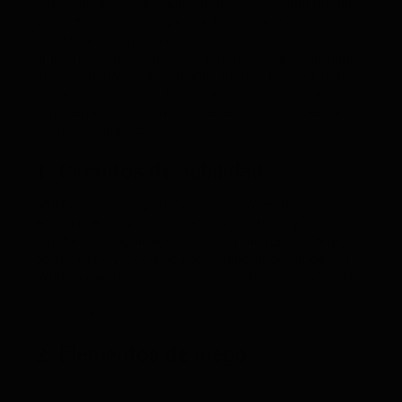
especialmente para que nuestras mascotas puedan
interactuar con otros perros, hacer ejercicio,
socializar y, lo más importante, disfrutar de un
ambiente seguro en el que pueden estar controlados
si salen de la zona mediante un
GPS fencing
. Estos
espacios suelen contar con varios espacios y
características que favorecen el bienestar de los
animales, tales como:
1. Circuitos de habilidad
Muchos parques para perros disponen de circuitos
en los que los perros pueden ejercitarse y poner a
prueba sus habilidades físicas y mentales. Saltar,
correr, esquivar obstáculos y superar desafíos les
ayuda a mantenerse activos, lo cual es fundamental
para su salud, sobre todo si tienen una energía
desbordante.
2. Elementos de juego