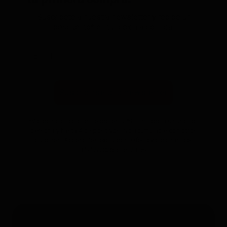
Suscríbete a nuestra newsletter y recibe un
descuento* en tu próxima compra.
Suscribirse a la newsletter
*Válido solo para rastreadores GPS. Limitado a un uso por
persona y hasta 4 dispositivos. No acumulable con otros
cupones. Accesorios excluidos. Oferta válida hasta el
31/12/2026 a las 23:59.