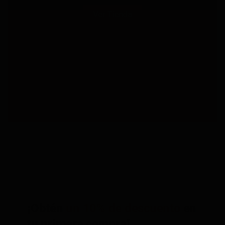
Ver Tienda
¡Obtén
un 10% de descuento
en
tu primera compra!