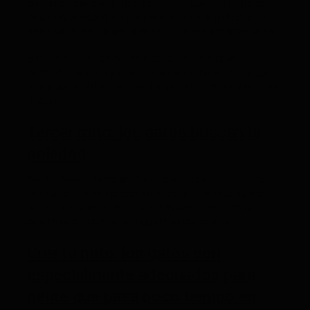
desarrollada que la nuestra. Ellos pueden distinguir
cosas que nosotros no, pero eso no significa que
sean capaces de generar fenómenos paranormales.
Simplemente, los felinos perciben cualquier
pequeño cambio y reaccionan al instante, cosa que
nos puede provocar envidia, pero no debería darnos
miedo.
Tercer mito: los gatos buscan la
soledad
No, no tienen tanto afán por quedarse solos como
pensamos. Son independientes y muy resolutivos:
se las arreglan muy bien sin ayuda, pero eso no
quiere decir que no les guste la compañía.
Cuarto mito: los gatos son
especialmente adecuados para
gente que pasa poco tiempo en