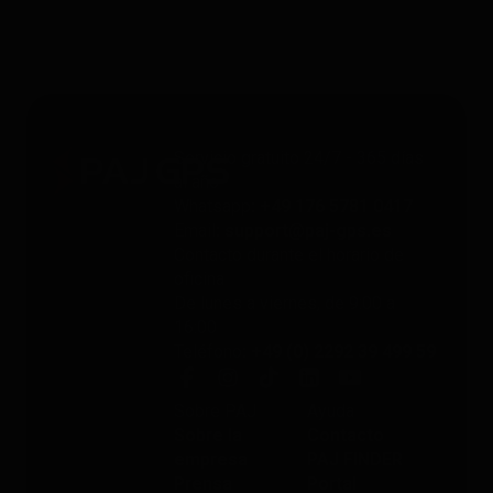
Servicio gratuito 24/7 - 365 días
al año
Whatsapp
: +49 176 5781 0417
Email
: support@paj-gps.es
Contacto durante el horario de
oficina
De lunes a viernes, de 9:00 a
16:00
Teléfono
: +49 (0) 2292 39 499 59
Sobre PAJ
Ayuda
Sobre la
Contacto
empresa
PAJ FINDER
Prensa
Portal