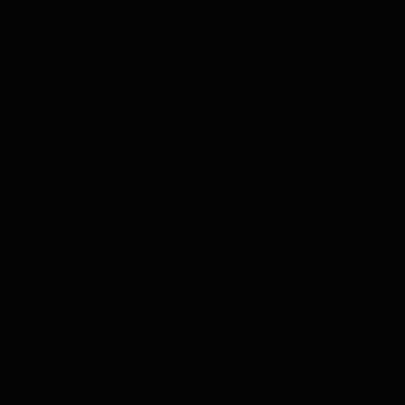
cuentan con el reflejo del enderezamiento, que
desarrollan a partir de las tres semanas de vida. Y a
una determinada altura, suelen adoptar la postura
adecuada para amortiguar el impacto y caer de pie;
pero a
menor altura, no les da tiempo a girarse
sobre sí mismos: no son paracaidistas.
De todas formas,
aunque caigan de pie, y sea cual
sea la altura, los gatos pueden lesionarse y no es
cierto que tengan siete vidas, como dice otro de
los
falsos mitos
.
En definitiva, muchos
mitos de los gatos
son falsos,
por eso es importante cuestionárselos. Lo más
relevante es que pensemos en nuestras mascotas
como en nosotros: no todos los gatos son iguales,
cada uno tiene sus necesidades. Conocer en
profundidad a tu gato hará que seáis los dos más
felices.