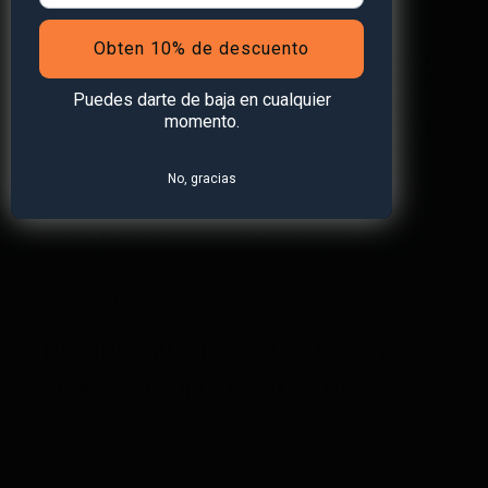
gatos son animales a los que hemos ido
domesticando, pero que
aún mantienen los
Obten 10% de descuento
impulsos propios del cazador solitario.
Su instinto y
su tendencia a defender su espacio propio lo llevan
Puedes darte de baja en cualquier
a evitar el contacto con otros animales o humanos
momento.
desconocidos para él. Es decir, el gato simplemente
desconfía de quien puede quitarle alguna de sus
“presas”. A pesar de ser animales domésticos,
No, gracias
conservan su instinto salvaje.
Pero la personalidad de un gato depende de su
crianza, socialización y experiencias. Los gatos
pueden ser cariñosos, leales y afectuosos con sus
dueños si se les trata adecuadamente.
Décimo mito: los gatos tienen 7
vidas y siempre caen de pie
El falso mito de los gatos por excelencia: los
mininos no siempre pueden caer de pie ni salir
ilesos tras una caída. Son animales muy flexibles y