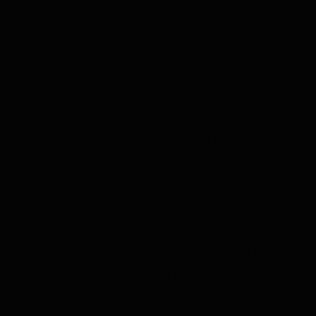
casa
Los gatos no son peluches: necesitan afecto y
cuidados, aunque puedan ser más independientes
que otros animales, como los perros.
Quinto mito: ¿ronronear significa
siempre que los gatos están
especialmente cómodos?
Este es otro de los
falsos mitos de los gatos.
El
ronroneo es una forma de expresión que tiene
distintos significados: confort, paz, afecto, miedo,
entre ellas. Es decir, que no solo ronronean cuando
se sienten cómodos.
Sexto mito: no se puede adiestrar
a los gatos domésticos
No es cierto; se les puede con paciencia, empatía y