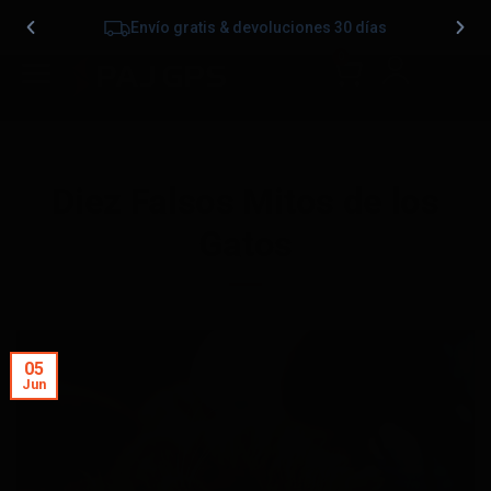
Envío gratis & devoluciones 30 días
0
Diez Falsos Mitos de los
Gatos
05
Jun