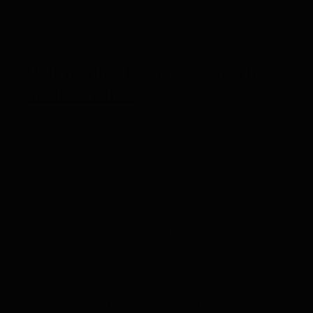
naturaleza después de haber sido domesticado
suele fallecer por inanición.
Octavo mito: los gatos nunca no
se desorientan
Muchas veces nos asombramos de cómo nuestros
gatos siempre encuentran el camino de vuelta,
incluso en entornos nuevos. Sin embargo, los
investigadores establecen un radio de un kilómetro
en el que los gatos pueden orientarse.
En distancias mayores, los gatos no desarrollan un
sentido de la orientación especialmente bueno y
pueden perderse, por eso es muy recomendable
tenerlos localizados con un GPS para mascotas.
Con nuestro
GPS para gatos
podrás rastrear a tu
mascota durante tres días y quedarte tranquilo. El
localizador incluye una tarjeta SIM y nuestro Portal