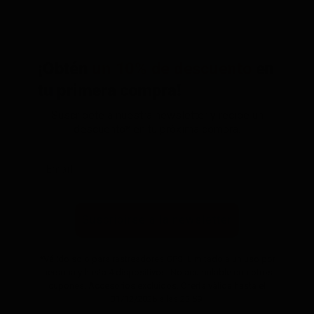
¡Obtén
un 10% de descuento
en
tu primera compra!
Suscríbete a nuestra newsletter y recibe un
descuento* en tu próxima compra.
Suscribirse a la newsletter
*Válido solo para rastreadores GPS. Limitado a un uso por
persona y hasta 4 dispositivos. No acumulable con otros
cupones. Accesorios excluidos. Oferta válida hasta el
31/12/2026 a las 23:59.