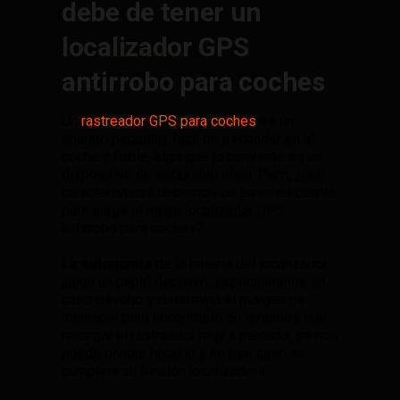
debe de tener un
localizador GPS
antirrobo para coches
Un
rastreador GPS para coches
es un
aparato pequeño, fácil de esconder en el
coche y fiable, algo que lo convierte en un
dispositivo de seguridad ideal. Pero, ¿qué
características debemos de tener en cuenta
para elegir el mejor localizador GPS
antirrobo para coches?
La autonomía
de la batería del localizador
juega un papel decisivo, especialmente en
caso de robo y determina el margen de
maniobra para encontrarlo. Si tenemos que
recargar el rastreador muy a menudo, se nos
puede olvidar hacerlo y en ese caso no
cumpliría su función localizadora.