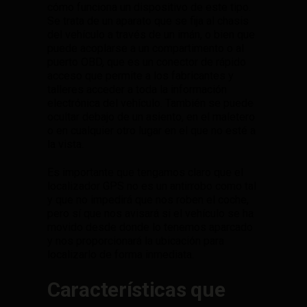
cómo funciona un dispositivo de este tipo.
Se trata de un aparato que se fija al chasis
del vehículo a través de un imán, o bien que
puede acoplarse a un compartimento o al
puerto OBD, que es un conector de rápido
acceso que permite a los fabricantes y
talleres acceder a toda la información
electrónica del vehículo. También se puede
ocultar debajo de un asiento, en el maletero
o en cualquier otro lugar en el que no esté a
la vista.
Es importante que tengamos claro que el
localizador GPS no es un antirrobo como tal
y que no impedirá que nos roben el coche,
pero sí que nos avisará si el vehículo se ha
movido desde donde lo tenemos aparcado
y nos proporcionará la ubicación para
localizarlo de forma inmediata.
Características que