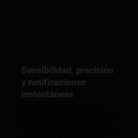
Sensibilidad, precisión
y notificaciones
instantáneas
Un buen localizador GPS antirrobo para
coches debe tener sensibilidad y precisión
para
detectar el movimiento
. Debe ser
capaz de indicar la posición del vehículo
con una precisión de unos pocos metros. En