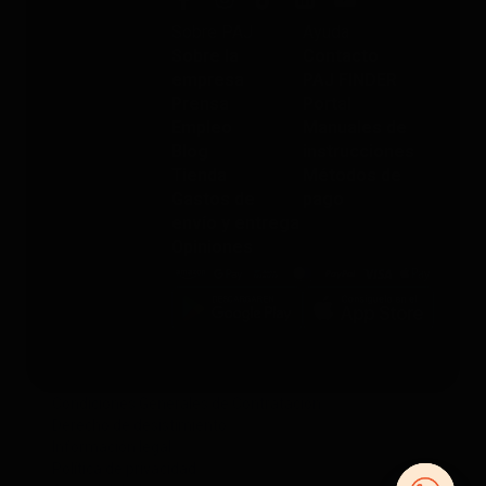
Sobre PAJ
Ayuda
Sobre la
Contacto
empresa
PAJ FINDER
Prensa
Portal
Empleo
Manuales de
Blog
instrucciones
Tienda
Métodos de
Gastos de
pago
envío y entrega
Opiniones
Condiciones Generales de Contratación
Derecho de desistimiento
Información legal
Política de privacidad