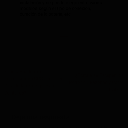
instalación y se puede elegir entre varios
modelos según el tipo de conexión,
duración de la batería, etc.
¿Cómo Pueden los
¿Porqué se Escapan los
Localizadores GPS ser Útiles
Perros? 5 Razones y Cómo
Durante las Emergencias
Evitarlo
Sanitarias?
Deja una respuesta
Tu dirección de correo electrónico no será publicada.