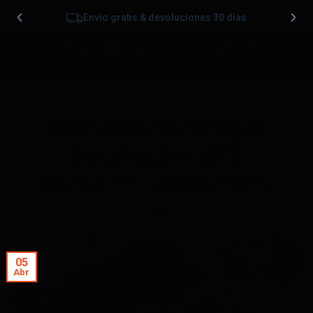
Envío gratis & devoluciones 30 días
0
Cómo Elegir el Mejor
Localizador GPS
Antirrobo para Coches
05
Abr