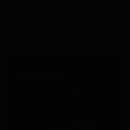
*Válido solo para rastreadores GPS. Limitado a un uso por
persona y hasta 4 dispositivos. No acumulable con otros
cupones. Accesorios excluidos. Oferta válida hasta el
31/12/2026 a las 23:59.
Servicio gratuito 24/7 - 365 días
al año
Whatsapp
: +49 176 5781 0417
Email
: support@paj-gps.es
Contacto durante el horario de
oficina
De lunes a viernes, de 9:00 a
16:00
Teléfono
: +49 (0) 2292 39 499 59