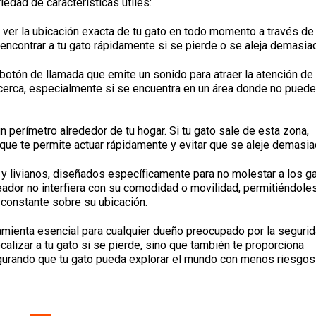
edad de características útiles:
 ver la ubicación exacta de tu gato en todo momento a través de
a encontrar a tu gato rápidamente si se pierde o se aleja demasia
otón de llamada que emite un sonido para atraer la atención de 
é cerca, especialmente si se encuentra en un área donde no pued
n perímetro alrededor de tu hogar. Si tu gato sale de esta zona,
lo que te permite actuar rápidamente y evitar que se aleje demasia
 livianos, diseñados específicamente para no molestar a los g
eador no interfiera con su comodidad o movilidad, permitiéndole
 constante sobre su ubicación.
ramienta esencial para cualquier dueño preocupado por la seguri
calizar a tu gato si se pierde, sino que también te proporciona
egurando que tu gato pueda explorar el mundo con menos riesgos