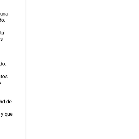
 una
do.
tu
es
do.
atos
s
dad de
 y que