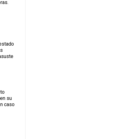
ras.
 estado
os
asuste
cto
 en su
en caso