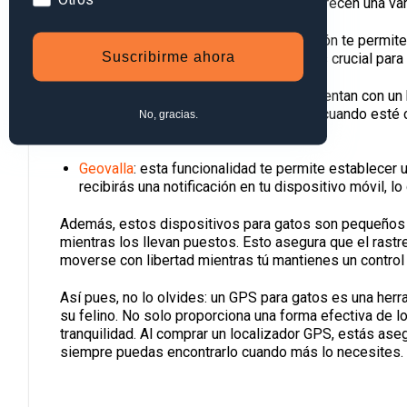
Los localizadores PAJ GPS para gatos ofrecen una vari
Seguimiento en tiempo real: esta función te permite
Suscribirme ahora
aplicación en tu teléfono móvil. Esto es crucial par
Botón de llamada: algunos modelos cuentan con un b
gato. Esto puede ser útil para llamarlo cuando est
No, gracias.
llegar fácilmente.
Geovalla
: esta funcionalidad te permite establecer u
recibirás una notificación en tu dispositivo móvil, 
Además, estos dispositivos para gatos son pequeños y
mientras los llevan puestos. Esto asegura que el rastr
moverse con libertad mientras tú mantienes un control
Así pues, no lo olvides: un GPS para gatos es una her
su felino. No solo proporciona una forma efectiva de lo
tranquilidad. Al comprar un localizador GPS, estás as
siempre puedas encontrarlo cuando más lo necesites.