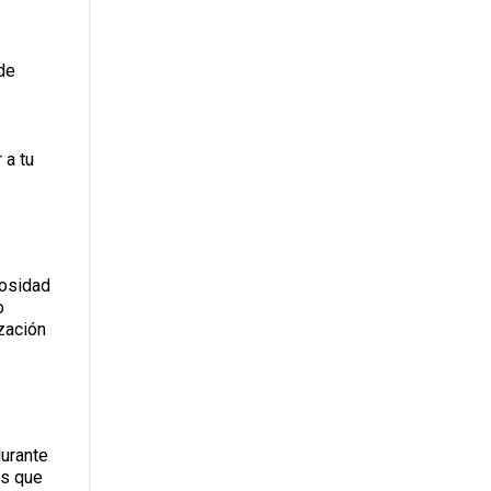
de
 a tu
iosidad
o
ización
durante
os que