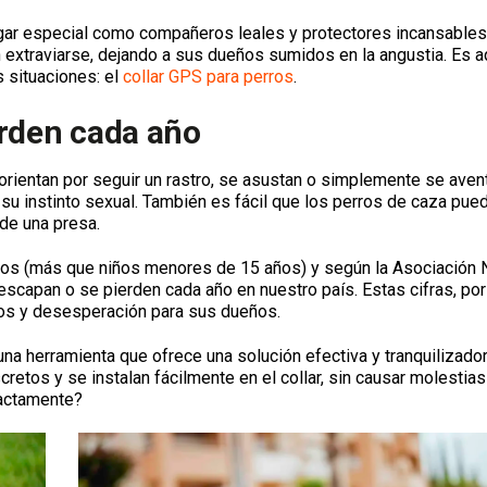
ugar especial como compañeros leales y protectores incansables
extraviarse, dejando a sus dueños sumidos en la angustia. Es a
s situaciones: el
collar GPS para perros
.
erden cada año
sorientan por seguir un rastro, se asustan o simplemente se aven
 instinto sexual. También es fácil que los perros de caza pue
 de una presa.
ros (más que niños menores de 15 años) y según la Asociación 
scapan o se pierden cada año en nuestro país. Estas cifras, po
tos y desesperación para sus dueños.
una herramienta que ofrece una solución efectiva y tranquilizado
etos y se instalan fácilmente en el collar, sin causar molestias
xactamente?