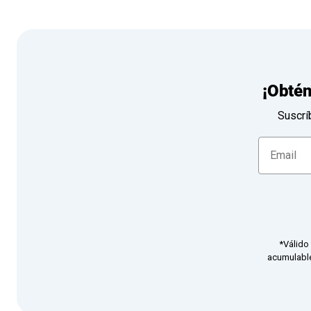
¡Obté
Suscrí
*Válido
acumulable