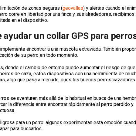
limitación de zonas seguras (
geovallas
) y alertas cuando el ani
rro corre en libertad por una finca y sus alrededores, recibimos
tada en el dispositivo.
 ayudar un collar GPS para perro
e simplemente encontrar a una mascota extraviada. También propo
bicación de su perro en todo momento.
es, donde el cambio de entorno puede aumentar el riesgo de que 
perros de caza, estos dispositivos son una herramienta de much
rías, algo que pasa a menudo, pues los buenos perros cazadores
perros se aventuren más allá de lo habitual en busca de una hemb
car la diferencia entre encontrar rápidamente al perro perdido y
ctuosa.
ligrosa para un perro: algunos experimentan esta emoción cuan
apar para buscarlos.