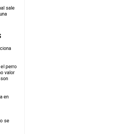
mal sale
 una
s
rciona
el perro
o valor
 son
ra en
do se