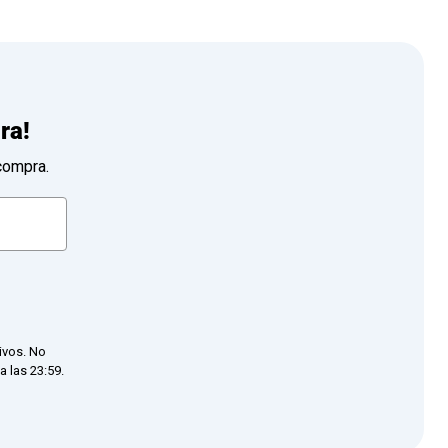
ra!
compra.
ivos. No
 las 23:59.