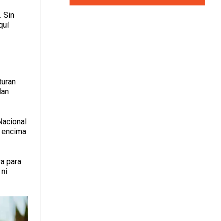
. Sin
quí
turan
dan
Nacional
r encima
ra para
 ni