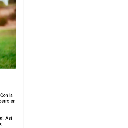
 Con la
perro en
al. Así
o.