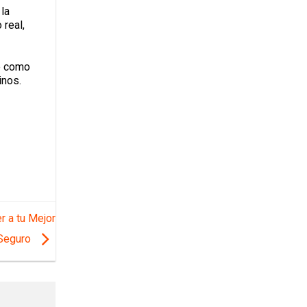
 la
 real,
e como
inos.
r a tu Mejor
Seguro