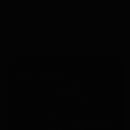
*Válido solo para rastreadores GPS. Limitado a un uso por
persona y hasta 4 dispositivos. No acumulable con otros
cupones. Accesorios excluidos. Oferta válida hasta el
31/12/2026 a las 23:59.
Servicio gratuito 24/7 - 365 días
al año
Whatsapp
: +49 176 5781 0417
Email
: support@paj-gps.es
Contacto durante el horario de
oficina
De lunes a viernes, de 9:00 a
16:00
Teléfono
: +49 (0) 2292 39 499 59