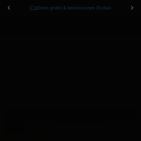
Envío gratis & devoluciones 30 días
0
CARAVANAS VIAJES
VERANO LOCALIZADOR
GPS
Publicado
26/06/2026
en
1264 &veces; 848
en
Viajes en
autocaravana: cómo tenerla siempre localizada en ruta