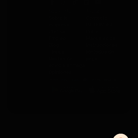
Sobre PAJ
Ayuda
Sobre la
Contacto
empresa
PAJ FINDER
Prensa
Portal
Empleo
Manuales de
Blog
instrucciones
Tienda
Métodos de
Gastos de
pago
envío y entrega
Opiniones
Condiciones Generales de Contratación
Derecho de desistimiento
Información legal
Política de privacidad