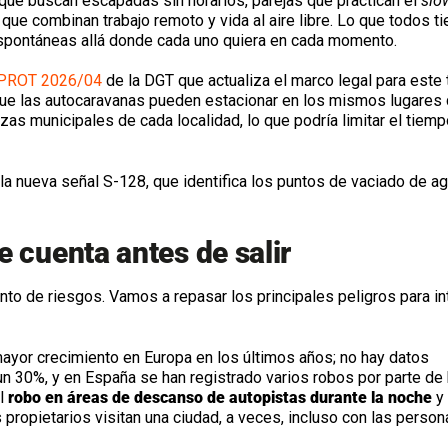
os que buscan escapadas sin horarios, parejas que practican el
slo
que combinan trabajo remoto y vida al aire libre. Lo que todos t
spontáneas allá donde cada uno quiera en cada momento.
n PROT 2026/04
de la DGT que actualiza el marco legal para este 
que las autocaravanas pueden estacionar en los mismos lugares
zas municipales de cada localidad, lo que podría limitar el tiem
 la nueva señal S-128, que identifica los puntos de vaciado de a
e cuenta antes de salir
nto de riesgos. Vamos a repasar los principales peligros para in
mayor crecimiento en Europa en los últimos años; no hay datos
un 30%, y en España se han registrado varios robos por parte de
el
robo en áreas de descanso de autopistas durante la noche
y 
 propietarios visitan una ciudad, a veces, incluso con las person