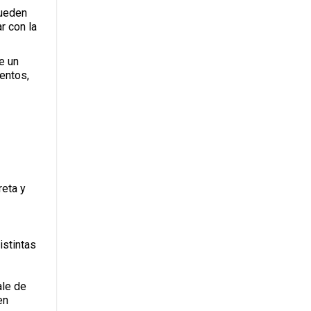
pueden
r con la
e un
entos,
reta y
istintas
ale de
en