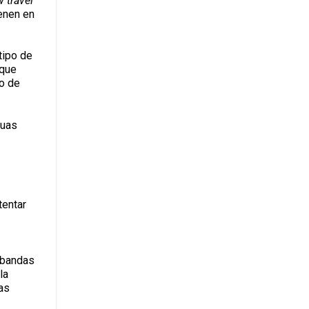
w travel
ienen en
tipo de
 que
po de
guas
tentar
 bandas
la
as