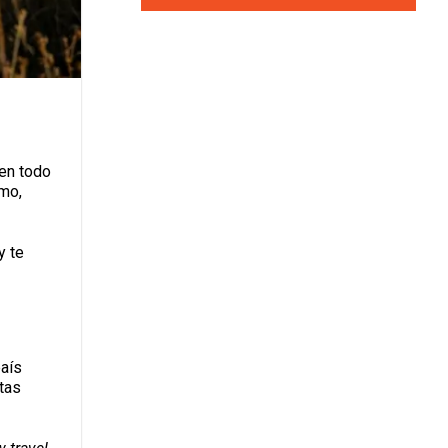
 en todo
ómo,
y te
país
tas