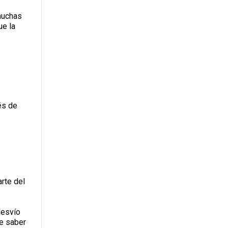
muchas
ue la
és de
arte del
desvío
de saber