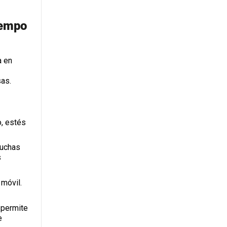
iempo
a en
sas.
o, estés
muchas
s
 móvil.
 permite
e