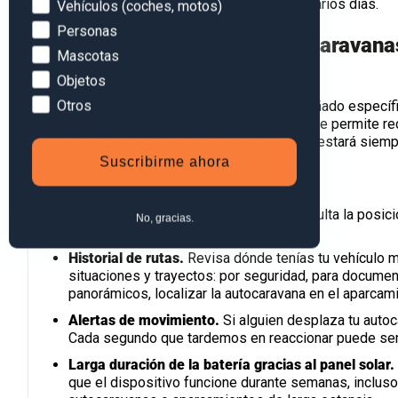
Devices
vehículos que permanecen estacionados varios días.
Vehículos (coches, motos)
Personas
SOLAR Finder 4G para autocaravanas
Mascotas
real
Objetos
Otros
El
SOLAR Finder 4G de PAJ GPS
está diseñado específi
espacios exteriores, ya que su panel solar le permite re
extremas. De esta manera, la autocaravana estará siemp
Suscribirme ahora
Sus principales funciones y beneficios son:
Localización 24/7 desde el móvil.
Consulta la posic
No, gracias.
donde estés.
Historial de rutas.
Revisa dónde tenías tu vehículo mi
situaciones y trayectos: por seguridad, para documenta
panorámicos, localizar la autocaravana en el aparcami
Alertas de movimiento.
Si alguien desplaza tu autoc
Cada segundo que tardemos en reaccionar puede ser 
Larga duración de la batería gracias al panel solar.
que el dispositivo funcione durante semanas, incluso 