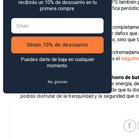
El mantenimiento regular del localizador GPS también 
recibirás un 10% de descuento en tu
dispositivo limpio y en buen estado, y verifica periód
primera compra.
eficiencia energética del dispositivo.
Además, asegúrate de que la batería esté completament
recomendados por el fabricante para evitar daños que p
no solo funcionará de manera más eficiente, sino que t
Obten 10% de descuento
Los localizadores GPS son herramientas extremadament
localización de vehículos y mascotas hasta el
seguimi
Puedes darte de baja en cualquier
ser una preocupación importante.
momento.
Siguiendo estos cuatro consejos para el
ahorro de bat
No, gracias
actualización, usando el modo de ahorro de energía, d
buenas condiciones— puedes asegurarte de que tu dispo
podrás disfrutar de la tranquilidad y la seguridad que 