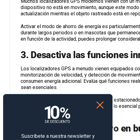
Muchos localizadores GPS modernos vienen con un mod
dispositivo no está en movimiento, aunque este modo s
actualización mientras el objeto rastreado está en rep
Activar el modo de ahorro de energía es particularmen
durante largos periodos o en mascotas que permanecen 
en función de la actividad, puedes prolongar considerabl
3. Desactiva las funciones i
Los localizadores GPS a menudo vienen equipados con 
monitorización de velocidad, y detección de movimient
consumen energía adicional. Evalúa qué funciones real
sean esenciales.
Por ejemplo, si estás rastreando un coche estacionado
Simplificar las funciones del dispositivo a lo esencial 
localizador GPS.
4. Mantén el dispositivo en 
Suscríbete a nuestra newsletter y