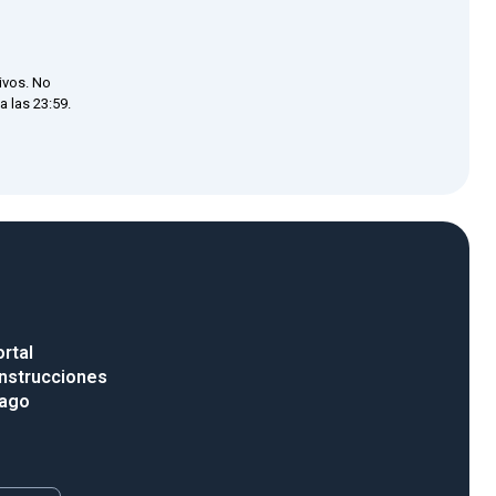
ivos. No
 las 23:59.
rtal
nstrucciones
pago