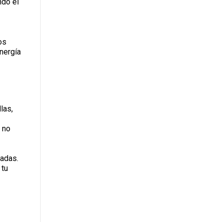
ndo el
os
nergía
las,
 no
vadas.
 tu