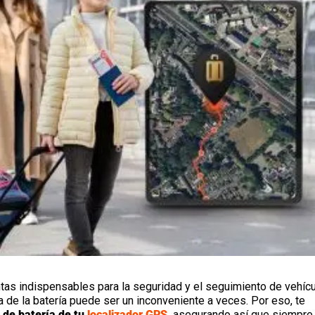
as indispensables para la seguridad y el seguimiento de vehícu
 de la batería puede ser un inconveniente a veces. Por eso, te
 de batería
de tu
localizador GPS
,
asegurando así que siempre