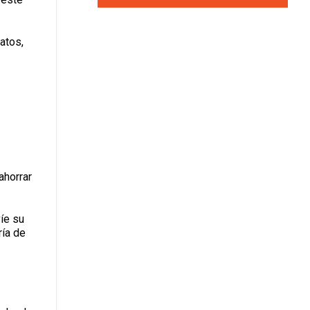
atos,
ahorrar
víe su
ría de