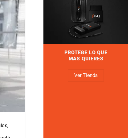
PROTEGE LO QUE
MÁS QUIERES
Ver Tienda
los,
 esté