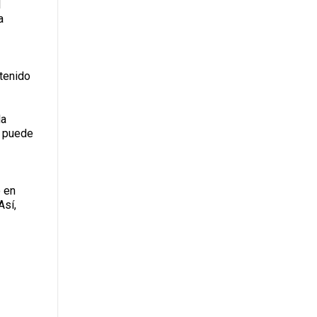
l
a
ntenido
la
a puede
o en
Así,