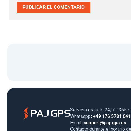
Servicio gratuito 24/7 - 365 d
Whatsapp
: +49 176 5781 04
Email
: support@paj-gps.es
Contacto durante el horario de