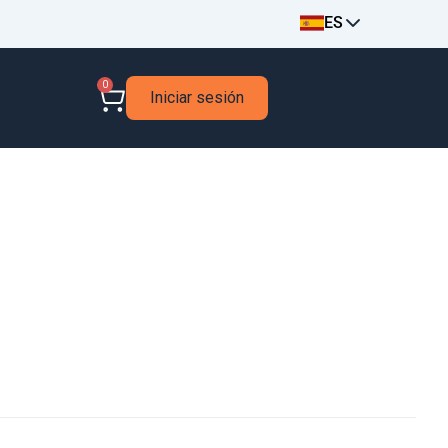
ES
0
Iniciar sesión