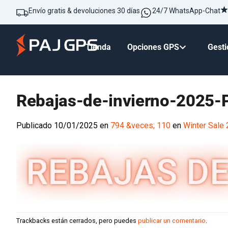
Envío gratis & devoluciones 30 días
24/7 WhatsApp-Chat
Tienda
Opciones GPS
Gesti
Rebajas-de-invierno-2025-
Publicado
10/01/2025
en
794 &veces; 110
en
Winter Sale
Trackbacks están cerrados, pero puedes
publicar un comentario
.