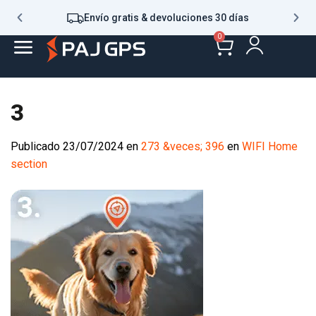
Envío gratis & devoluciones 30 días
0
3
Publicado
23/07/2024
en
273 &veces; 396
en
WIFI Home
section